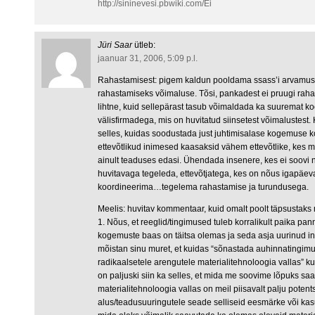
http://sininevesi.pbwiki.com/Ei
Jüri Saar
ütleb:
jaanuar 31, 2006, 5:09 p.l.
Rahastamisest: pigem kaldun pooldama ssass’i arvamust,
rahastamiseks võimaluse. Tõsi, pankadest ei pruugi rah
lihtne, kuid sellepärast tasub võimaldada ka suuremat ko
välisfirmadega, mis on huvitatud siinsetest võimalustest.
selles, kuidas soodustada just juhtimisalase kogemuse 
ettevõtlikud inimesed kaasaksid vähem ettevõtlike, kes m
ainult teaduses edasi. Ühendada insenere, kes ei soovi 
huvitavaga tegeleda, ettevõtjatega, kes on nõus igapäev
koordineerima…tegelema rahastamise ja turundusega.
Meelis: huvitav kommentaar, kuid omalt poolt täpsustaks
1. Nõus, et reeglid/tingimused tuleb korralikult paika pa
kogemuste baas on täitsa olemas ja seda asja uurinud in
mõistan sinu muret, et kuidas “sõnastada auhinnatingim
radikaalsetele arengutele materialitehnoloogia vallas” k
on paljuski siin ka selles, et mida me soovime lõpuks s
materialitehnoloogia vallas on meil piisavalt palju pote
alus/teadusuuringutele seade selliseid eesmärke või k