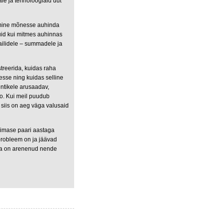
le ja tehnoloogiaid uut
amine mõnesse auhinda
kuid kui mitmes auhinnas
tailidele – summadele ja
ustreerida, kuidas raha
esse ning kuidas selline
mentikele arusaadav,
o. Kui meil puudub
 siis on aeg väga valusaid
viimase paari aastaga
probleem on ja jäävad
-olla on arenenud nende