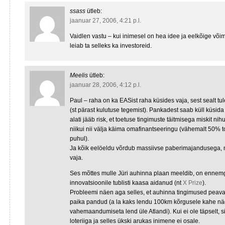
ssass
ütleb:
jaanuar 27, 2006, 4:21 p.l.
Vaidlen vastu – kui inimesel on hea idee ja eelkõige võime
leiab ta selleks ka investoreid.
Meelis
ütleb:
jaanuar 28, 2006, 4:12 p.l.
Paul – raha on ka EASist raha küsides vaja, sest sealt tul
(st pärast kulutuse tegemist). Pankadest saab küll küsida 
alati jääb risk, et toetuse tingimuste täitmisega miskit ni
niikui nii välja käima omafinantseeringu (vähemalt 50% 
puhul).
Ja kõik eelöeldu võrdub massiivse paberimajandusega, m
vaja.
Ses mõttes mulle Jüri auhinna plaan meeldib, on ennemgi
innovatsioonile tublisti kaasa aidanud (nt
X Prize
).
Probleemi näen aga selles, et auhinna tingimused peavad
paika pandud (a la kaks lendu 100km kõrgusele kahe näd
vahemaandumiseta lend üle Atlandi). Kui ei ole täpselt, si
loteriiga ja selles ükski arukas inimene ei osale.