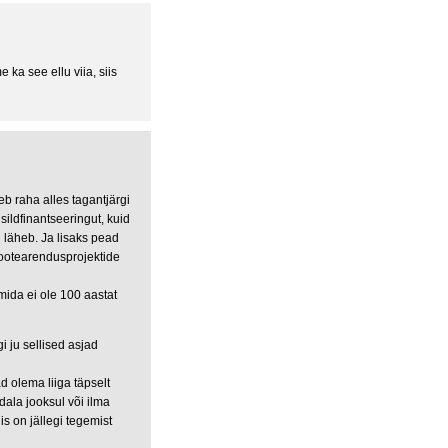
 ka see ellu viia, siis
eb raha alles tagantjärgi
sildfinantseeringut, kuid
hu läheb. Ja lisaks pead
tootearendusprojektide
ida ei ole 100 aastat
 ju sellised asjad
 olema liiga täpselt
ala jooksul või ilma
is on jällegi tegemist