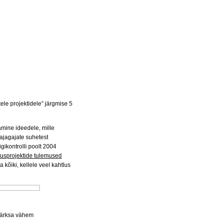
ele projektidele” järgmise 5
amine ideedele, mille
hajagajate suhetest
ikontrolli poolt 2004
dusprojektide tulemused
kõiki, kellele veel kahtlus
 märksa vähem