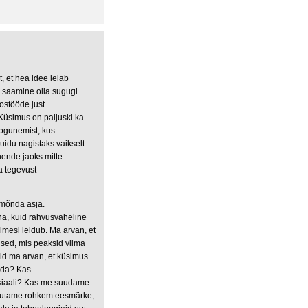
 et hea idee leiab
a saamine olla sugugi
ostööde just
 Küsimus on paljuski ka
kogunemist, kus
uidu nagistaks vaikselt
nende jaoks mitte
a tegevust
 mõnda asja.
nna, kuid rahvusvaheline
imesi leidub. Ma arvan, et
used, mis peaksid viima
uid ma arvan, et küsimus
aada? Kas
ntsiaali? Kas me suudame
asutame rohkem eesmärke,