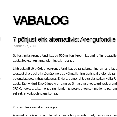
VABALOG
7 põhjust ehk alternatiivist Arengufondile
jaanuar 27, 2006
Sellest, miks Arengufondi kaudu 500 miljoni krooni jagamine “innovaatilist
aastat jooksul on jama,
olen juba kirjutanud
.
Lihtsustatult võib öelda, et Arengufondi kaudu raha jagamine on raha jag
teostust ei pruugi olla tõenäoline ega võimalik ning üpris palju oleneb ra
potentsiaalsete rahasaajatega. Enda argumendi toetuseks pakun välja Riig
aastal läbi viidud
Ettevõtluse Arendamise Sihtasutuse toetatud tootearen
(PDF). Tooks ära ka mõned numbrid, mis peaksid tõsiselt mõtlema panema 
sellest, et kõik pole päris korras:
Kuidas oleks siis alternatiiviga?
Alternatiivina Arengufondile pakun välja hoopis auhinnad, mis sõltuvad