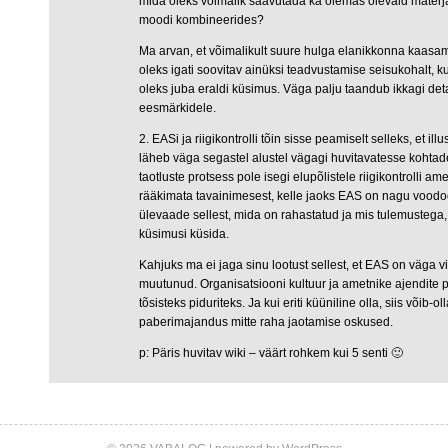
mida oleks võimalik saavutada ka olemas olevaid materja
moodi kombineerides?
Ma arvan, et võimalikult suure hulga elanikkonna kaas
oleks igati soovitav ainüksi teadvustamise seisukohalt, 
oleks juba eraldi küsimus. Väga palju taandub ikkagi de
eesmärkidele.
2. EASi ja riigikontrolli tõin sisse peamiselt selleks, et ill
läheb väga segastel alustel vägagi huvitavatesse kohtad
taotluste protsess pole isegi elupõlistele riigikontrolli a
rääkimata tavainimesest, kelle jaoks EAS on nagu voodo
ülevaade sellest, mida on rahastatud ja mis tulemustega,
küsimusi küsida.
Kahjuks ma ei jaga sinu lootust sellest, et EAS on väga 
muutunud. Organisatsiooni kultuur ja ametnike ajendite 
tõsisteks piduriteks. Ja kui eriti küüniline olla, siis võib
paberimajandus mitte raha jaotamise oskused.
p: Päris huvitav wiki – väärt rohkem kui 5 senti 🙂