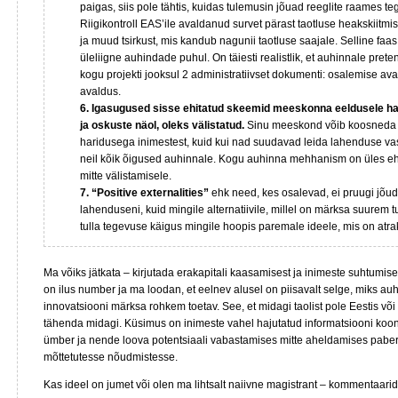
paigas, siis pole tähtis, kuidas tulemusin jõuad reeglite raames t
Riigikontroll EAS’ile avaldanud survet pärast taotluse heakskiitmist
ja muud tsirkust, mis kandub nagunii taotluse saajale. Selline faas 
üleliigne auhindade puhul. On täiesti realistlik, et auhinnale prete
kogu projekti jooksul 2 administratiivset dokumenti: osalemise ava
avaldus.
6. Igasugused sisse ehitatud skeemid meeskonna eeldusele h
ja oskuste näol, oleks välistatud.
Sinu meeskond võib koosneda 
haridusega inimestest, kuid kui nad suudavad leida lahenduse vast
neil kõik õigused auhinnale. Kogu auhinna mehhanism on üles e
mitte välistamisele.
7. “Positive externalities”
ehk need, kes osalevad, ei pruugi jõud
lahenduseni, kuid mingile alternatiivile, millel on märksa suurem t
tulla tegevuse käigus mingile hoopis paremale ideele, mis on atrak
Ma võiks jätkata – kirjutada erakapitali kaasamisest ja inimeste suhtumise
on ilus number ja ma loodan, et eelnev alusel on piisavalt selge, miks 
innovatsiooni märksa rohkem toetav. See, et midagi taolist pole Eestis võ
tähenda midagi. Küsimus on inimeste vahel hajutatud informatsiooni ko
ümber ja nende loova potentsiaali vabastamises mitte aheldamises pabe
mõttetutesse nõudmistesse.
Kas ideel on jumet või olen ma lihtsalt naiivne magistrant – kommentaari