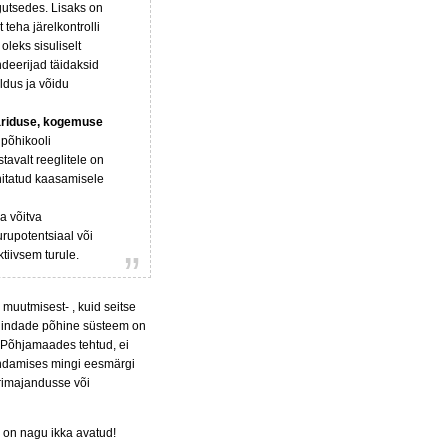
egutsedes. Lisaks on
 teha järelkontrolli
oleks sisuliselt
ndeerijad täidaksid
ldus ja võidu
ariduse, kogemuse
põhikooli
avalt reeglitele on
hitatud kaasamisele
a võitva
urupotentsiaal või
tiivsem turule.
 muutmisest- , kuid seitse
auhindade põhine süsteem on
i Põhjamaades tehtud, ei
ondamises mingi eesmärgi
rimajandusse või
d on nagu ikka avatud!