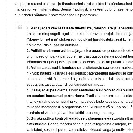
läbipaistmatutest otsustus- ja finantseerimisprotsessidest ja bürokraatiast 
märksa rohkem tulemustest. Seega 7 põhjust, miks Arengufondi asemel 
auhindadel põhinev innovatsioonitoetus programm:
1. Raha jagatakse reaalsete tulemuste, rakenduste ja lahendu
unistuste ning sageli tegeliku olukorda eiravate projektsioonide ja 
“Money for nothing” olukorrad muutuksid haruldusteks, sest kui e
hakkama, siis ei saa ka auhinda.
2. Poliitiline element auhinna jagamise otsustus protsessis ol
tingimused on paika pandud enne igasugust osalejate poolset teg
Võimalused igasuguseks poliitiliseks eelistuseks on praktiliselt o
3. Auhinna saanud lahenduse omandiõiguste saatus on märksa
riik võib näiteks kasutada eelisõigust patenteeritud lahenduse os
summa eest või jätta omandiõigus firmale, mis suudaks toote turule
suuda, siis tasuta patendi või õigused omandad.
4. Osalejad ei pea olema ainult eestlased vaid võivad olla väli
on eestlasi kaasanud partneritena.
Taolise lähenemise eeliseks 
intellektuaalne potentsiaal ja võimalus eestlaste koostööd teha vä
mille töö meetoditest ja organisatsiooni kultuurist võib juba palju õ
auhinda ei võideta jäävad kontaktid koos kogemustega.
5. Bürokraatliku kontrolli vajaduse vähenemine vastupidiselt p
skeemidele.
Paberi määrimisega ei peaks tegelema osalejad, kel
välistatud, sest neil puuduvad selleks oskused, aega ja motivatsio