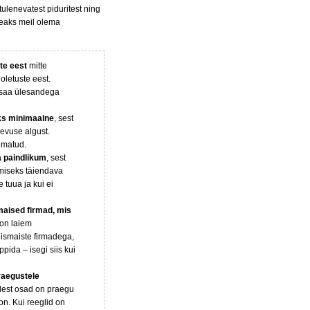
tulenevatest piduritest ning
peaks meil olema
ste eest
mitte
oletuste eest.
i saa ülesandega
eks minimaalne
, sest
evuse algust.
lematud.
 paindlikum
, sest
tmiseks täiendava
 tuua ja kui ei
smaised firmad, mis
on laiem
lismaiste firmadega,
ppida – isegi siis kui
raegustele
lest osad on praegu
on. Kui reeglid on