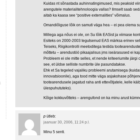
Kuidas nt sõnastada auhinnatingimused, mis peaksid vii
arengutele materialitehnoloogia vallas? Ilmselt saab seda 
aitab ka kaasa see “positive externalities” võimalus.
Omandiõiguse lõik on samuti väga hea – ei pea olema su
Millega aga nõus ei ole, on Su lõik EASist ja viimase kontro
Esiteks on 2000-2003 tegutsenud EAS märksa erinev sell
Teiseks, Riigikontrolli meetoditega testida tootearendus
mõttetu – arendustöö pikaajalisus jms iseärasused ei kaja
Probleem ei ole mitte selles, et nende kriteeriumite järgi 
see, et üldse selliste numbrite üle pasundatakse.
Ehk et Sa tegeled vajaliku probleemi arutamisega (kuida
innovatsioonile), aga tood mitte väga asjakohase põhjen
tootearendusele jagatud raha anti ettevõtjatele, kelle k
ülespuhututeks).
Kõige kokkuvõtteks – arengufond on ka minu arust kümne
p
ütleb:
jaanuar 30, 2006, 11:24 p.l.
Minu 5 senti.