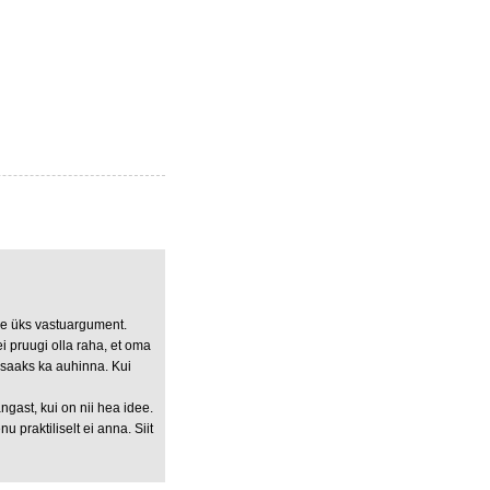
de üks vastuargument.
ei pruugi olla raha, et oma
iis saaks ka auhinna. Kui
gast, kui on nii hea idee.
 praktiliselt ei anna. Siit