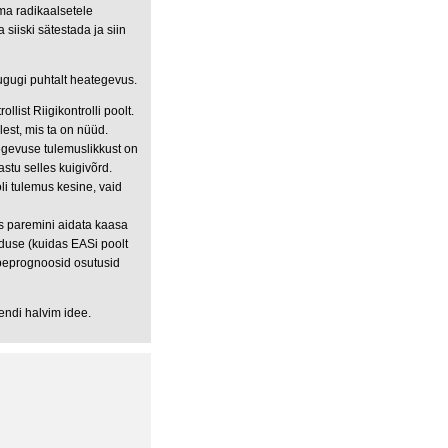
ma radikaalsetele
siiski sätestada ja siin
gugi puhtalt heategevus.
llist Riigikontrolli poolt.
est, mis ta on nüüd.
tegevuse tulemuslikkust on
stu selles kuigivõrd.
oli tulemus kesine, vaid
s paremini aidata kaasa
duse (kuidas EASi poolt
äibeprognoosid osutusid
ndi halvim idee.