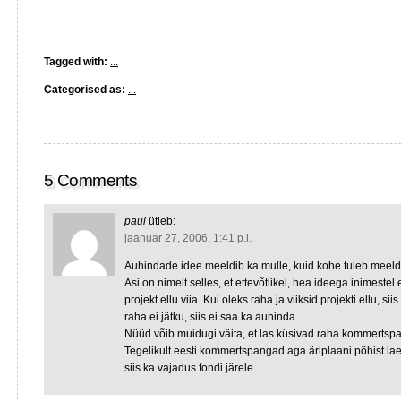
Tagged with:
...
Categorised as:
...
5 Comments
paul
ütleb:
jaanuar 27, 2006, 1:41 p.l.
Auhindade idee meeldib ka mulle, kuid kohe tuleb meel
Asi on nimelt selles, et ettevõtlikel, hea ideega inimestel 
projekt ellu viia. Kui oleks raha ja viiksid projekti ellu, s
raha ei jätku, siis ei saa ka auhinda.
Nüüd võib muidugi väita, et las küsivad raha kommertspan
Tegelikult eesti kommertspangad aga äriplaani põhist laenu
siis ka vajadus fondi järele.