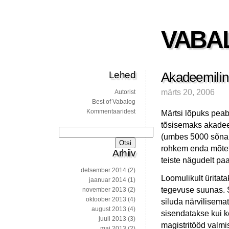
VABA
Lehed
Akadeemili
märts 20, 2006
Autorist
Best of Vabalog
Kommentaaridest
Märtsi lõpuks pea
tõsisemaks akadeem
Otsi:
(umbes 5000 sõna 
rohkem enda mõtete
Arhiiv
teiste nägudelt pa
detsember 2014
(2)
Loomulikult üritat
jaanuar 2014
(1)
tegevuse suunas. 
november 2013
(2)
oktoober 2013
(4)
siluda närvilisema
august 2013
(4)
sisendatakse kui k
juuli 2013
(3)
magistritööd valmi
mai 2013
(2)