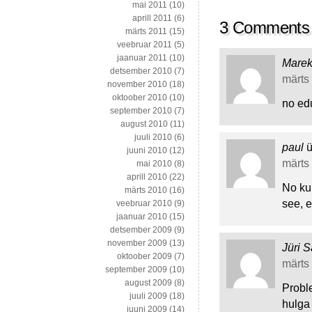
mai 2011
(10)
aprill 2011
(6)
3 Comments
märts 2011
(15)
veebruar 2011
(5)
jaanuar 2011
(10)
Mare
detsember 2010
(7)
märts 
november 2010
(18)
oktoober 2010
(10)
no edu
september 2010
(7)
august 2010
(11)
juuli 2010
(6)
paul
ü
juuni 2010
(12)
märts 
mai 2010
(8)
aprill 2010
(22)
No ku
märts 2010
(16)
see, 
veebruar 2010
(9)
jaanuar 2010
(15)
detsember 2009
(9)
november 2009
(13)
Jüri S
oktoober 2009
(7)
märts 
september 2009
(10)
august 2009
(8)
Probl
juuli 2009
(18)
hulga 
juuni 2009
(14)