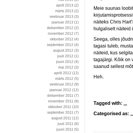
aprill 2013
(2)
Meie suunas loobita
märts 2013
(2)
kirjutamisprotsess
veebruar 2013
(3)
näiteks Chris Hart’
jaanuar 2013
(1)
detsember 2012
(2)
hulgaliselt näitei
november 2012
(7)
Seega, olles jõudn
oktoober 2012
(4)
september 2012
(4)
tagasi tuleb, mus
august 2012
(3)
näiteid, kus selgi
juuli 2012
(1)
tagajärgi. Kõik on 
juuni 2012
(4)
saanud sellest mõtt
mai 2012
(3)
aprill 2012
(12)
Heh.
märts 2012
(5)
veebruar 2012
(9)
jaanuar 2012
(12)
detsember 2011
(7)
november 2011
(9)
Tagged with:
...
oktoober 2011
(10)
september 2011
(7)
Categorised as:
..
august 2011
(12)
juuli 2011
(8)
juuni 2011
(5)