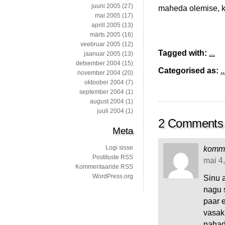
juuni 2005
(27)
maheda olemise, ku
mai 2005
(17)
aprill 2005
(13)
märts 2005
(16)
veebruar 2005
(12)
Tagged with:
...
jaanuar 2005
(13)
detsember 2004
(15)
Categorised as:
..
november 2004
(20)
oktoober 2004
(7)
september 2004
(1)
august 2004
(1)
juuli 2004
(1)
2 Comments
Meta
Logi sisse
kommu
Postituste RSS
mai 4,
Kommentaaride RSS
WordPress.org
Sinu a
nagu s
paar 
vasak
pahad