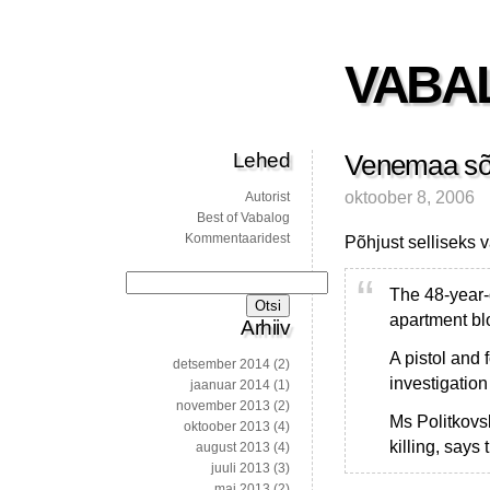
VABA
Lehed
Venemaa sõ
oktoober 8, 2006
Autorist
Best of Vabalog
Kommentaaridest
Põhjust selliseks 
Otsi:
The 48-year-o
apartment blo
Arhiiv
A pistol and
detsember 2014
(2)
investigatio
jaanuar 2014
(1)
november 2013
(2)
Ms Politkovsk
oktoober 2013
(4)
killing, say
august 2013
(4)
juuli 2013
(3)
mai 2013
(2)