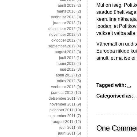
Mul on isegi Polit
aprill 2013
(2)
märts 2013
(2)
saadud ühelt väga h
veebruar 2013
(3)
keeruline näha ajak
jaanuar 2013
(1)
loodan, et Politko
detsember 2012
(2)
vaikselt vaiba alla
november 2012
(7)
oktoober 2012
(4)
Vähemalt on uudis 
september 2012
(4)
Euroopa riikide ku
august 2012
(3)
ainult, et ma ise 
juuli 2012
(1)
juuni 2012
(4)
mai 2012
(3)
aprill 2012
(12)
märts 2012
(5)
Tagged with:
...
veebruar 2012
(9)
jaanuar 2012
(12)
Categorised as:
..
detsember 2011
(7)
november 2011
(9)
oktoober 2011
(10)
september 2011
(7)
august 2011
(12)
One Comme
juuli 2011
(8)
juuni 2011
(5)