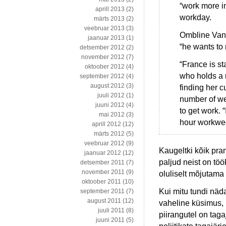
“work more in
aprill 2013
(2)
workday.
märts 2013
(2)
veebruar 2013
(3)
Ombline Van 
jaanuar 2013
(1)
“he wants to
detsember 2012
(2)
november 2012
(7)
“France is s
oktoober 2012
(4)
who holds a 
september 2012
(4)
august 2012
(3)
finding her c
juuli 2012
(1)
number of we
juuni 2012
(4)
to get work. 
mai 2012
(3)
hour workwe
aprill 2012
(12)
märts 2012
(5)
veebruar 2012
(9)
Kaugeltki kõik pran
jaanuar 2012
(12)
paljud neist on tö
detsember 2011
(7)
november 2011
(9)
oluliselt mõjutama
oktoober 2011
(10)
Kui mitu tundi näd
september 2011
(7)
august 2011
(12)
vaheline küsimus, k
juuli 2011
(8)
piirangutel on taga
juuni 2011
(5)