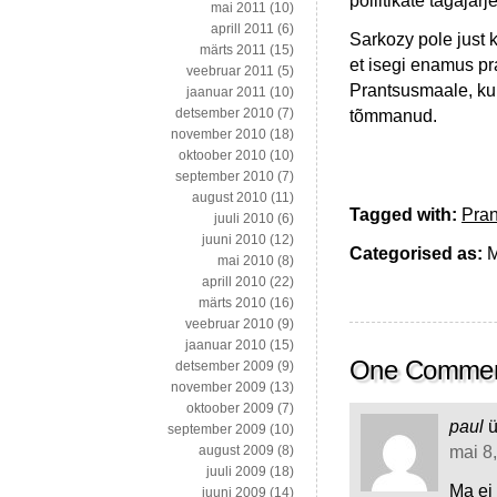
poliitikate tagajär
mai 2011
(10)
aprill 2011
(6)
Sarkozy pole just 
märts 2011
(15)
et isegi enamus pra
veebruar 2011
(5)
Prantsusmaale, kui 
jaanuar 2011
(10)
detsember 2010
(7)
tõmmanud.
november 2010
(18)
oktoober 2010
(10)
september 2010
(7)
august 2010
(11)
Tagged with:
Pra
juuli 2010
(6)
juuni 2010
(12)
Categorised as:
M
mai 2010
(8)
aprill 2010
(22)
märts 2010
(16)
veebruar 2010
(9)
jaanuar 2010
(15)
One Comme
detsember 2009
(9)
november 2009
(13)
oktoober 2009
(7)
paul
ü
september 2009
(10)
mai 8,
august 2009
(8)
juuli 2009
(18)
Ma ei 
juuni 2009
(14)