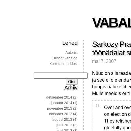
VABA
Lehed
Sarkozy Pra
töönädalat s
Autorist
Best of Vabalog
mai 7, 2007
Kommentaaridest
Nüüd on siis teada
Otsi:
ja see ei ole enda
hoopis natuke lib
Arhiiv
Mulle meeldis eriti
detsember 2014
(2)
jaanuar 2014
(1)
Over and over
november 2013
(2)
on election d
oktoober 2013
(4)
august 2013
(4)
They relishe
juuli 2013
(3)
gleefully qu
mai 2013
(2)