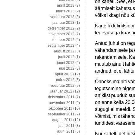
on kartell. See, e
aprill 2013
(2)
äärmiselt kahetsus
märts 2013
(2)
võiks ikkagi nõu k
veebruar 2013
(3)
jaanuar 2013
(1)
Kartelli definitsioo
detsember 2012
(2)
tegevusega kaasn
november 2012
(7)
oktoober 2012
(4)
Antud juhul on te
september 2012
(4)
vähendamisele ja o
august 2012
(3)
rakendamisele. Kart
juuli 2012
(1)
juuni 2012
(4)
muutub ainult laht
mai 2012
(3)
andnud, et ei lähtu
aprill 2012
(12)
märts 2012
(5)
Õnneks mainiti vä
veebruar 2012
(9)
tegutsemine pigem 
jaanuar 2012
(12)
artiklist puudub s
detsember 2011
(7)
on enne kella 20.00
november 2011
(9)
oktoober 2011
(10)
sugugi ei meeldi.
september 2011
(7)
võtmist, mis tähen
august 2011
(12)
tundidest varasem
juuli 2011
(8)
juuni 2011
(5)
Kui kartelli defini