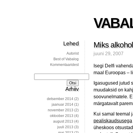
VABA
Lehed
Miks alkoho
juuni 29, 2007
Autorist
Best of Vabalog
Kommentaaridest
Isegi Delfi vahend
maal Euroopas – l
Otsi:
Igasugused jutud s
Arhiiv
muudaksid on kahj
soovunelmatele. E
detsember 2014
(2)
märgatavalt parem
jaanuar 2014
(1)
november 2013
(2)
Kui samal teemal jä
oktoober 2013
(4)
pealiskaudsusega
august 2013
(4)
üheskoos otsustada
juuli 2013
(3)
mai 2013
(2)