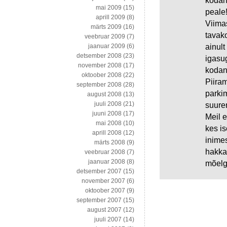
kodan
mai 2009
(15)
peale
aprill 2009
(8)
Viimas
märts 2009
(16)
tavako
veebruar 2009
(7)
ainult
jaanuar 2009
(6)
detsember 2008
(23)
igasu
november 2008
(17)
kodan
oktoober 2008
(22)
Piiram
september 2008
(28)
parkim
august 2008
(13)
juuli 2008
(21)
suuren
juuni 2008
(17)
Meil e
mai 2008
(10)
kes is
aprill 2008
(12)
inimes
märts 2008
(9)
hakkam
veebruar 2008
(7)
jaanuar 2008
(8)
mõelg
detsember 2007
(15)
november 2007
(6)
oktoober 2007
(9)
september 2007
(15)
august 2007
(12)
juuli 2007
(14)