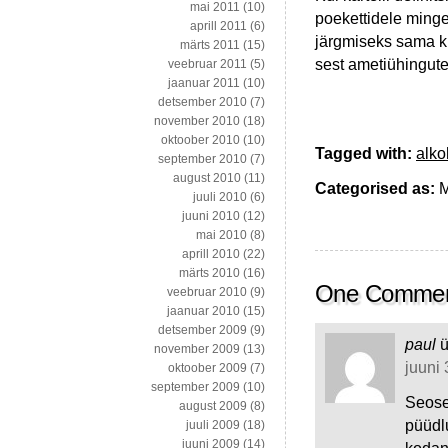
mai 2011
(10)
poekettidele minge
aprill 2011
(6)
järgmiseks sama kr
märts 2011
(15)
sest ametiühingute
veebruar 2011
(5)
jaanuar 2011
(10)
detsember 2010
(7)
november 2010
(18)
oktoober 2010
(10)
Tagged with:
alko
september 2010
(7)
august 2010
(11)
Categorised as:
M
juuli 2010
(6)
juuni 2010
(12)
mai 2010
(8)
aprill 2010
(22)
märts 2010
(16)
One Comme
veebruar 2010
(9)
jaanuar 2010
(15)
detsember 2009
(9)
paul
ü
november 2009
(13)
juuni 
oktoober 2009
(7)
september 2009
(10)
Seoses
august 2009
(8)
püüdl
juuli 2009
(18)
juuni 2009
(14)