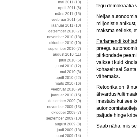
mai 2011
(10)
tegu demokraatia 
aprill 2011
(6)
märts 2011
(15)
Neljas autonoomiat
veebruar 2011
(5)
miljonist elanikus
jaanuar 2011
(10)
maksma selleks, et
detsember 2010
(7)
november 2010
(18)
Parlamendi kohtade
oktoober 2010
(10)
praegu autonoomia
september 2010
(7)
august 2010
(11)
piirkondade peami
juuli 2010
(6)
vaikselt kuid kindl
juuni 2010
(12)
kohaselt sai Santa
mai 2010
(8)
vähemaks.
aprill 2010
(22)
märts 2010
(16)
Retoorika on läin
veebruar 2010
(9)
ähvardusi/ultimaa
jaanuar 2010
(15)
imestaks kui see k
detsember 2009
(9)
november 2009
(13)
autonoomiataotleja
oktoober 2009
(7)
paljude hinge krip
september 2009
(10)
august 2009
(8)
Saab näha, mis sel
juuli 2009
(18)
juuni 2009
(14)