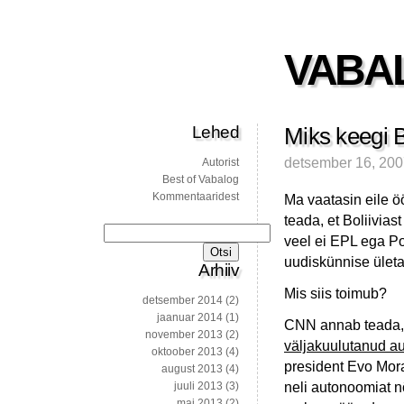
VABA
Lehed
Miks keegi Bo
detsember 16, 20
Autorist
Best of Vabalog
Kommentaaridest
Ma vaatasin eile ö
teada, et Boliivia
Otsi:
veel ei EPL ega P
uudiskünnise ület
Arhiiv
Mis siis toimub?
detsember 2014
(2)
jaanuar 2014
(1)
CNN annab teada,
november 2013
(2)
väljakuulutanud a
oktoober 2013
(4)
president Evo Mora
august 2013
(4)
neli autonoomiat 
juuli 2013
(3)
mai 2013
(2)