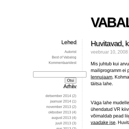
VABA
Lehed
Huvitavad, k
veebruar 10, 2008
Autorist
Best of Vabalog
Kommentaaridest
Mis juhtub kui arvu
mailiprogramm ei 
Otsi:
lennujaam
. Kohmak
täitsa lahe.
Arhiiv
detsember 2014
(2)
jaanuar 2014
(1)
Väga lahe mudellen
november 2013
(2)
ühendatud VR kiivr
oktoober 2013
(4)
võimaldab pead lii
august 2013
(4)
vaadake ise
. Huvi
juuli 2013
(3)
mai 2013
(2)