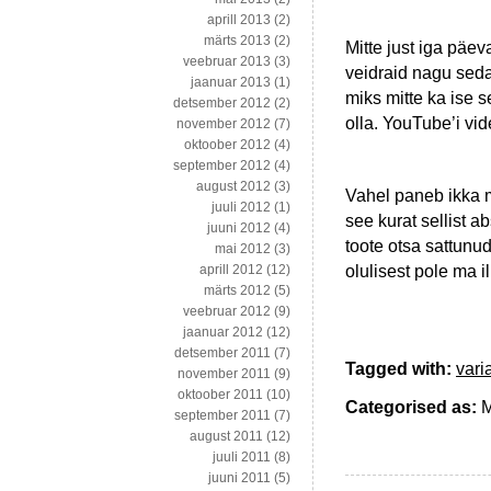
aprill 2013
(2)
märts 2013
(2)
Mitte just iga päev
veebruar 2013
(3)
veidraid nagu sed
jaanuar 2013
(1)
miks mitte ka ise 
detsember 2012
(2)
olla. YouTube’i vid
november 2012
(7)
oktoober 2012
(4)
september 2012
(4)
august 2012
(3)
Vahel paneb ikka m
juuli 2012
(1)
see kurat sellist 
juuni 2012
(4)
toote otsa sattunu
mai 2012
(3)
olulisest pole ma i
aprill 2012
(12)
märts 2012
(5)
veebruar 2012
(9)
jaanuar 2012
(12)
detsember 2011
(7)
Tagged with:
vari
november 2011
(9)
oktoober 2011
(10)
Categorised as:
M
september 2011
(7)
august 2011
(12)
juuli 2011
(8)
juuni 2011
(5)