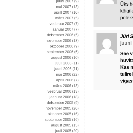
juuni 2007
(9)
Üks he
mai 2007
(13)
kõigil
aprill 2007
(10)
polek
märts 2007
(5)
veebruar 2007
(7)
jaanuar 2007
(7)
detsember 2006
(5)
Jüri 
november 2006
(18)
juuni 
oktoober 2006
(9)
september 2006
(6)
See v
august 2006
(10)
huvit
juuli 2006
(11)
Kas n
juuni 2006
(11)
tulir
mai 2006
(22)
aprill 2006
(7)
vigas
märts 2006
(13)
veebruar 2006
(13)
jaanuar 2006
(18)
detsember 2005
(9)
november 2005
(20)
oktoober 2005
(16)
september 2005
(16)
august 2005
(15)
juuli 2005
(20)