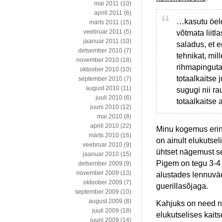
mai 2011
(10)
aprill 2011
(6)
…kasutu öeld
märts 2011
(15)
veebruar 2011
(5)
võtmata liitl
jaanuar 2011
(10)
saladus, et e
detsember 2010
(7)
tehnikat, mi
november 2010
(18)
rihmapinguta
oktoober 2010
(10)
totaalkaitse j
september 2010
(7)
august 2010
(11)
sugugi nii r
juuli 2010
(6)
totaalkaitse 
juuni 2010
(12)
mai 2010
(8)
aprill 2010
(22)
Minu kogemus erine
märts 2010
(16)
on ainult elukutsel
veebruar 2010
(9)
ühtset nägemust sel
jaanuar 2010
(15)
Pigem on tegu 3-4 
detsember 2009
(9)
november 2009
(13)
alustades lennuvä
oktoober 2009
(7)
guerillasõjaga.
september 2009
(10)
august 2009
(8)
Kahjuks on need n
juuli 2009
(18)
elukutselises kait
juuni 2009
(14)