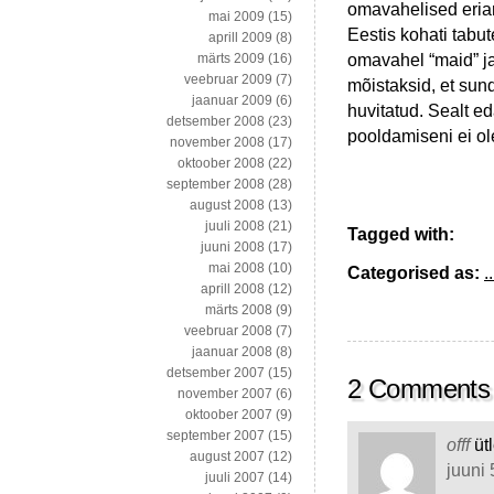
omavahelised eriar
mai 2009
(15)
Eestis kohati tabu
aprill 2009
(8)
omavahel “maid” ja
märts 2009
(16)
veebruar 2009
(7)
mõistaksid, et sund
jaanuar 2009
(6)
huvitatud. Sealt e
detsember 2008
(23)
pooldamiseni ei o
november 2008
(17)
oktoober 2008
(22)
september 2008
(28)
august 2008
(13)
juuli 2008
(21)
Tagged with:
juuni 2008
(17)
mai 2008
(10)
Categorised as:
..
aprill 2008
(12)
märts 2008
(9)
veebruar 2008
(7)
jaanuar 2008
(8)
detsember 2007
(15)
2 Comments
november 2007
(6)
oktoober 2007
(9)
september 2007
(15)
offf
üt
august 2007
(12)
juuni 
juuli 2007
(14)