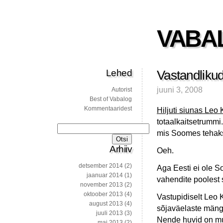
VABA
Lehed
Vastandlikud
juuni 3, 2008
Autorist
Best of Vabalog
Kommentaaridest
Hiljuti siunas Leo
totaalkaitsetrummi
Otsi:
mis Soomes tehaks
Arhiiv
Oeh.
detsember 2014
(2)
Aga Eesti ei ole S
jaanuar 2014
(1)
vahendite poolest
november 2013
(2)
oktoober 2013
(4)
Vastupidiselt Leo 
august 2013
(4)
sõjaväelaste mängi
juuli 2013
(3)
Nende huvid on muja
mai 2013
(2)