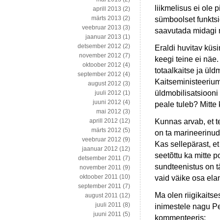
liikmelisus ei ole 
aprill 2013
(2)
märts 2013
(2)
sümboolset funktsio
veebruar 2013
(3)
saavutada midagi 
jaanuar 2013
(1)
detsember 2012
(2)
Eraldi huvitav küs
november 2012
(7)
keegi teine ei näe.
oktoober 2012
(4)
totaalkaitse ja üld
september 2012
(4)
Kaitseministeerium
august 2012
(3)
üldmobilisatsiooni
juuli 2012
(1)
juuni 2012
(4)
peale tuleb? Mitte
mai 2012
(3)
Kunnas arvab, et t
aprill 2012
(12)
märts 2012
(5)
on ta marineerinud
veebruar 2012
(9)
Kas sellepärast, e
jaanuar 2012
(12)
seetõttu ka mitte p
detsember 2011
(7)
sundteenistus on tä
november 2011
(9)
oktoober 2011
(10)
vaid väike osa ela
september 2011
(7)
Ma olen riigikaitse
august 2011
(12)
juuli 2011
(8)
inimestele nagu Pe
juuni 2011
(5)
kommenteeris
: