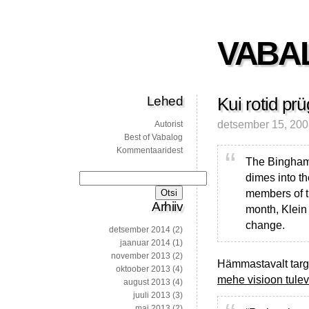
VABA
Lehed
Kui rotid pr
detsember 15, 20
Autorist
Best of Vabalog
Kommentaaridest
The Binghamt
dimes into t
Otsi:
members of t
Arhiiv
month, Klein 
change.
detsember 2014
(2)
jaanuar 2014
(1)
november 2013
(2)
Hämmastavalt targ
oktoober 2013
(4)
mehe visioon tulev
august 2013
(4)
juuli 2013
(3)
mai 2013
(2)