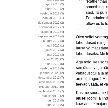
“Rather than 
aprill 2013
(2)
something use
märts 2013
(2)
said. To pur
veebruar 2013
(3)
Foundation t
jaanuar 2013
(1)
detsember 2012
(2)
allow us to tr
november 2012
(7)
oktoober 2012
(4)
september 2012
(4)
Olen sellel varemgi
august 2012
(3)
lahendused mingite
juuli 2012
(1)
lausa võimatu täna
juuni 2012
(4)
lahenduseks. Me lih
mai 2012
(3)
aprill 2012
(12)
Aga rotid, kes sor
märts 2012
(5)
see üldse välja nä
veebruar 2012
(9)
vabadust tulla ja m
jaanuar 2012
(12)
detsember 2011
(7)
ametiühingud? Mida
november 2011
(9)
teevad vaata, et 
oktoober 2011
(10)
september 2011
(7)
Kas me suudame tu
august 2011
(12)
alusel loomi ja lin
juuli 2011
(8)
kaasamine majandu
juuni 2011
(5)