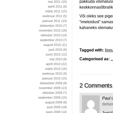
pakkuda võimalusi
mai 2011
(10)
aprill 2011
(6)
keskkonnasõbralik
märts 2011
(15)
Või oleks see pige
veebruar 2011
(5)
jaanuar 2011
(10)
“imetoidust” samas 
detsember 2010
(7)
kahaneks olematu
november 2010
(18)
oktoober 2010
(10)
september 2010
(7)
august 2010
(11)
Tagged with:
linn
juuli 2010
(6)
juuni 2010
(12)
Categorised as:
..
mai 2010
(8)
aprill 2010
(22)
märts 2010
(16)
veebruar 2010
(9)
jaanuar 2010
(15)
detsember 2009
(9)
2 Comments
november 2009
(13)
oktoober 2009
(7)
september 2009
(10)
Paul
august 2009
(8)
detsem
juuli 2009
(18)
juuni 2009
(14)
Just t