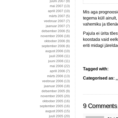
juuni 2007
(9)
mai 2007
(13)
aprill 2007
(10)
Mis aga prognoosi
märts 2007
(5)
tegema küll ainult
veebruar 2007
(7)
vahemiku ja tõenä
jaanuar 2007
(7)
detsember 2006
(5)
Pajula ei ürita tõ
november 2006
(18)
koostada vaid eelk
oktoober 2006
(9)
eriti midagi järeld
september 2006
(6)
august 2006
(10)
juuli 2006
(11)
juuni 2006
(11)
mai 2006
(22)
Tagged with:
aprill 2006
(7)
märts 2006
(13)
Categorised as:
..
veebruar 2006
(13)
jaanuar 2006
(18)
detsember 2005
(9)
november 2005
(20)
oktoober 2005
(16)
9 Comments
september 2005
(16)
august 2005
(15)
juuli 2005
(20)