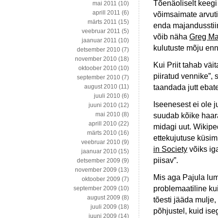
Tõenäoliselt keegi
mai 2011
(10)
aprill 2011
(6)
võimsaimate arvut
märts 2011
(15)
enda majandusstiim
veebruar 2011
(5)
võib näha
Greg Man
jaanuar 2011
(10)
kulutuste mõju enn
detsember 2010
(7)
november 2010
(18)
Kui Priit tahab väi
oktoober 2010
(10)
piiratud vennike”, 
september 2010
(7)
taandada jutt ebat
august 2010
(11)
juuli 2010
(6)
Iseenesest ei ole 
juuni 2010
(12)
mai 2010
(8)
suudab kõike haara
aprill 2010
(22)
midagi uut. Wikipe
märts 2010
(16)
ettekujutuse küsim
veebruar 2010
(9)
in Society
võiks iga
jaanuar 2010
(15)
piisav”.
detsember 2009
(9)
november 2009
(13)
Mis aga Pajula lum
oktoober 2009
(7)
problemaatiline kui
september 2009
(10)
august 2009
(8)
tõesti jääda mulje,
juuli 2009
(18)
põhjustel, kuid ise
juuni 2009
(14)