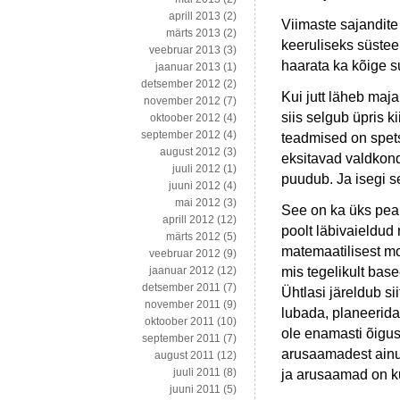
aprill 2013
(2)
Viimaste sajandit
märts 2013
(2)
keeruliseks süstee
veebruar 2013
(3)
haarata ka kõige s
jaanuar 2013
(1)
detsember 2012
(2)
Kui jutt läheb ma
november 2012
(7)
siis selgub üpris ki
oktoober 2012
(4)
september 2012
(4)
teadmised on spets
august 2012
(3)
eksitavad valdkon
juuli 2012
(1)
puudub. Ja isegi s
juuni 2012
(4)
mai 2012
(3)
See on ka üks peam
aprill 2012
(12)
poolt läbivaieldud
märts 2012
(5)
matemaatilisest mod
veebruar 2012
(9)
mis tegelikult basee
jaanuar 2012
(12)
detsember 2011
(7)
Ühtlasi järeldub si
november 2011
(9)
lubada, planeerida
oktoober 2011
(10)
ole enamasti õigus
september 2011
(7)
arusaamadest ainu
august 2011
(12)
juuli 2011
(8)
ja arusaamad on ku
juuni 2011
(5)