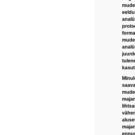
mudel
eeldu
analü
prots
forma
mudel
analü
juurd
tulen
kasut
Minul
saava
mudel
majan
lihts
vähem
aluse
majan
ennus