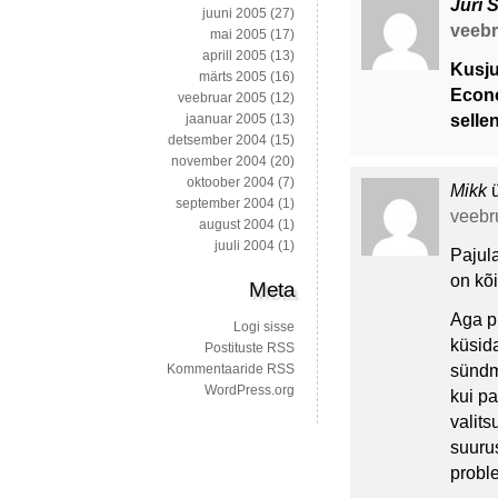
Jüri 
juuni 2005
(27)
veebru
mai 2005
(17)
aprill 2005
(13)
Kusju
märts 2005
(16)
Econo
veebruar 2005
(12)
sellen
jaanuar 2005
(13)
detsember 2004
(15)
november 2004
(20)
oktoober 2004
(7)
Mikk
september 2004
(1)
veebru
august 2004
(1)
juuli 2004
(1)
Pajula
on kõ
Meta
Aga p
Logi sisse
küsid
Postituste RSS
sündm
Kommentaaride RSS
WordPress.org
kui p
valits
suurus
probl