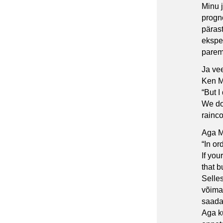
Minu j
progno
pärast
eksper
parem
Ja vee
Ken Mo
“But I
We do
rainco
Aga M
“In or
If you
that b
Selles
võima
saada
Aga k