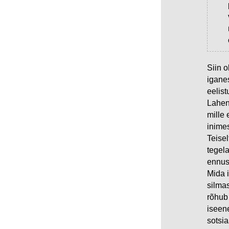
Siin 
igane
eelis
Lahen
mille 
inime
Teisel
tegela
ennus
Mida 
silmas
rõhub
iseene
sotsia