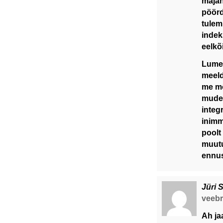
majan
pöörd
tulem
indek
eelkõ
Lume 
meeld
me mõ
mudel
integ
inimm
poolt
muutu
ennus
Jüri 
veebru
Ah ja