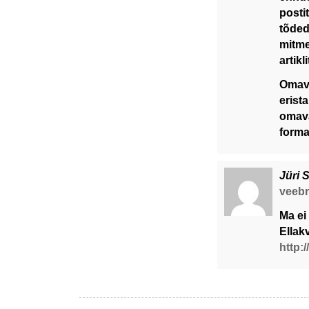
posti
tõded
mitme
artik
Omava
erist
omava
form
Jüri 
veebru
Ma ei
Ellak
http: