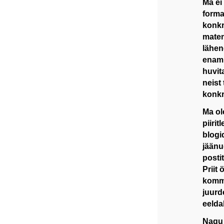
Ma ei
forma
konkr
matem
lähene
enamu
huvit
neist 
konkr
Ma ole
piirit
blogi
jäänu
postit
Priit 
komme
juurd
eelda
Nagu 