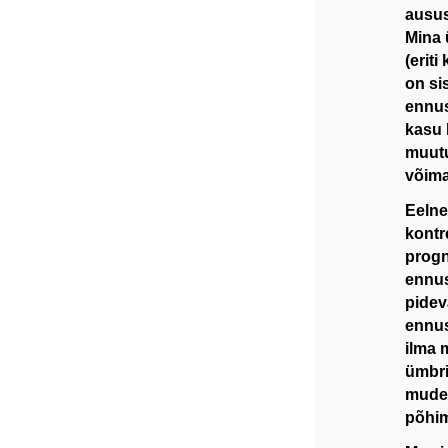
ausus
Mina 
(erit
on si
ennus
kasu 
muutu
võima
Eelne
kontr
progn
ennus
pidev
ennus
ilma 
ümbri
mudel
põhim