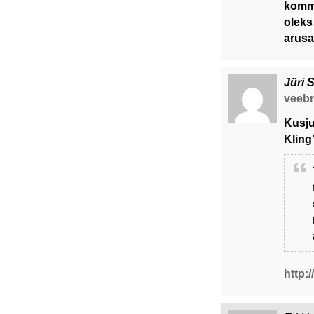
komme
oleks
arusa
Jüri 
veebru
Kusju
Kling
http: