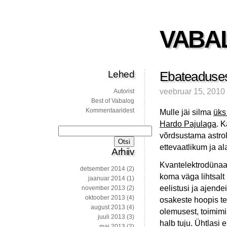
VABA
Lehed
Ebateadusest
veebruar 15, 2010
Autorist
Best of Vabalog
Kommentaaridest
Mulle jäi silma
üks
Hardo Pajulaga
. 
Otsi:
võrdsustama astrol
ettevaatlikum ja al
Arhiiv
Kvantelektrodünaa
detsember 2014
(2)
koma väga lihtsalt
jaanuar 2014
(1)
eelistusi ja ajende
november 2013
(2)
oktoober 2013
(4)
osakeste hoopis te
august 2013
(4)
olemusest, toimimis
juuli 2013
(3)
halb tuju. Ühtlasi
mai 2013
(2)