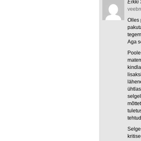
Erkki 
veebru
Olles 
pakuta
tegem
Aga s
Poole
matem
kindl
lisaks
lähen
ühtlas
selgel
mõtte
tuletu
tehtud
Selgel
kriti