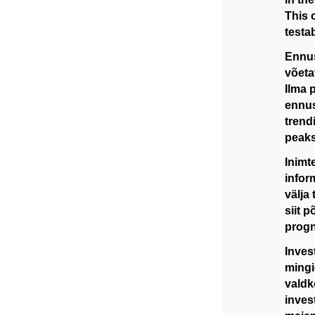
This c
testa
Ennus
võeta
Ilma 
ennus
trend
peaks
Inimt
infor
välja
siit 
progn
Inves
mingi
valdk
inves