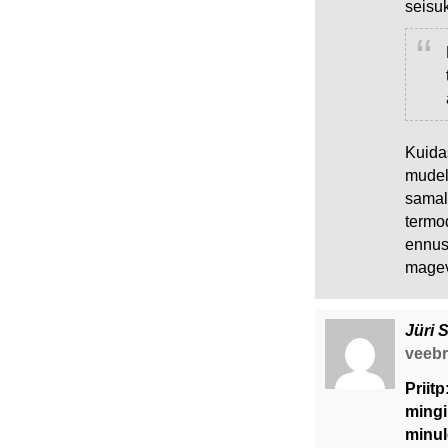
seisuk
Kuida
mudel
samal
termod
ennus
magev
Jüri 
veebru
Priitp
mingi
minul