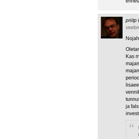
ennet
priitp
veebru
Nojah,
Oleta
Kas m
majand
majan
perio
lisaee
venni
tunnus
ja fal
invest