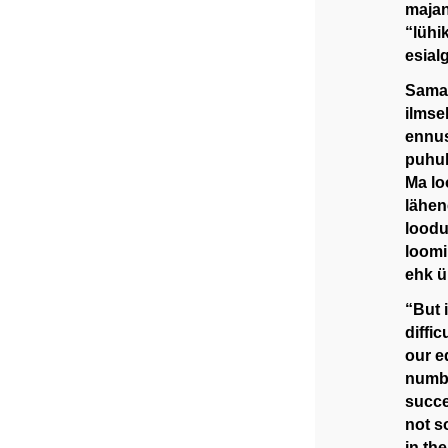
majan
“lühi
esial
Samas
ilmse
ennus
puhul
Ma lo
lähen
loodu
loomi
ehk ü
“But 
diffi
our e
numbe
succe
not s
in th