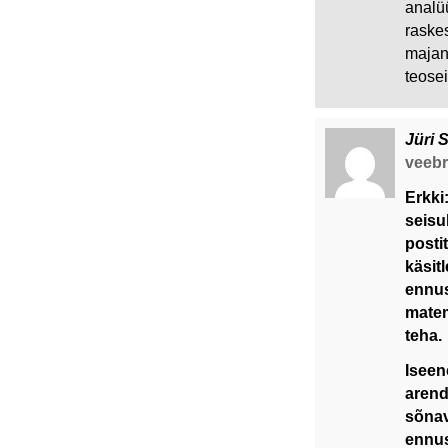
analü
raske
majan
teosei
Jüri 
veebru
Erkki
seisu
posti
käsit
ennus
matem
teha.
Iseen
arend
sõnav
ennus