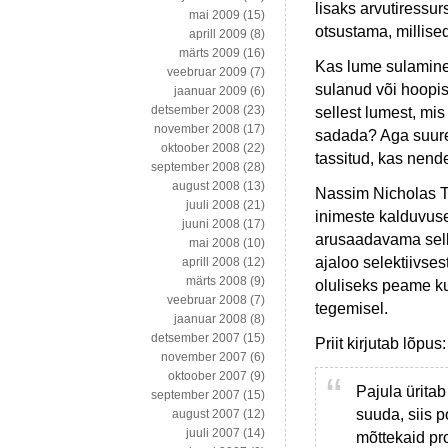
lisaks arvutiressu
mai 2009
(15)
otsustama, millised
aprill 2009
(8)
märts 2009
(16)
Kas lume sulamine
veebruar 2009
(7)
sulanud või hoopis 
jaanuar 2009
(6)
detsember 2008
(23)
sellest lumest, mi
november 2008
(17)
sadada? Aga suure
oktoober 2008
(22)
tassitud, kas nen
september 2008
(28)
august 2008
(13)
Nassim Nicholas T
juuli 2008
(21)
inimeste kalduvuse
juuni 2008
(17)
arusaadavama selle
mai 2008
(10)
ajaloo selektiivses
aprill 2008
(12)
märts 2008
(9)
oluliseks peame ku
veebruar 2008
(7)
tegemisel.
jaanuar 2008
(8)
detsember 2007
(15)
Priit kirjutab lõpus:
november 2007
(6)
oktoober 2007
(9)
Pajula üritab
september 2007
(15)
suuda, siis 
august 2007
(12)
juuli 2007
(14)
mõttekaid pr