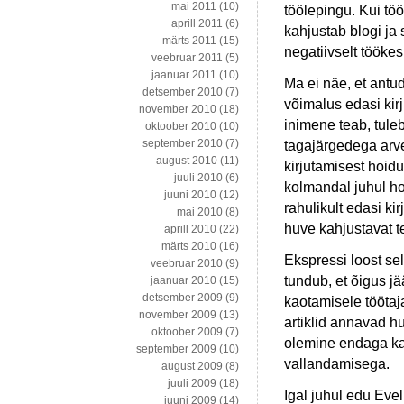
mai 2011
(10)
töölepingu. Kui töö
aprill 2011
(6)
kahjustab blogi ja 
märts 2011
(15)
negatiivselt tööke
veebruar 2011
(5)
jaanuar 2011
(10)
Ma ei näe, et antu
detsember 2010
(7)
võimalus edasi kirj
november 2010
(18)
inimene teab, tuleb
oktoober 2010
(10)
september 2010
(7)
tagajärgedega arv
august 2010
(11)
kirjutamisest hoid
juuli 2010
(6)
kolmandal juhul ho
juuni 2010
(12)
rahulikult edasi ki
mai 2010
(8)
huve kahjustavat t
aprill 2010
(22)
märts 2010
(16)
Ekspressi loost se
veebruar 2010
(9)
tundub, et õigus jä
jaanuar 2010
(15)
detsember 2009
(9)
kaotamisele töötaj
november 2009
(13)
artiklid annavad hu
oktoober 2009
(7)
olemine endaga ka
september 2009
(10)
vallandamisega.
august 2009
(8)
juuli 2009
(18)
Igal juhul edu Evel
juuni 2009
(14)