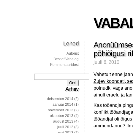
VABA
Lehed
Anonüümsest
põhiõigusi r
Autorist
Best of Vabalog
juuli 6, 2010
Kommentaaridest
Vahetult enne jaan
Otsi:
Zujev koondati, se
polnudki väga anon
Arhiiv
ainult eraelu ja fa
detsember 2014
(2)
jaanuar 2014
(1)
Kas tööandja pingu
november 2013
(2)
konflikt tööandjag
oktoober 2013
(4)
tööandjal oli õigu
august 2013
(4)
ammendanud? Ilms
juuli 2013
(3)
mai 2013
(2)