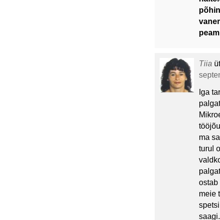
põhin
vanem
peami
Tiia
ü
septem
Iga ta
palgat
Mikroe
tööjõ
ma sa
turul 
valdk
palga
ostab 
meie t
spetsi
saagi.