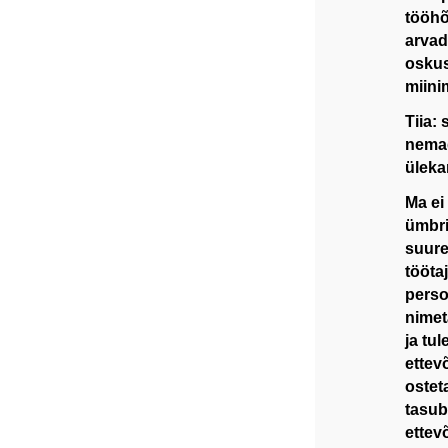
tööhõ
arvad,
oskus
miini
Tiia:
nemad
üleka
Ma ei
ümbri
suure
tööta
perso
nimet
ja tu
ettev
osteta
tasub
ettev