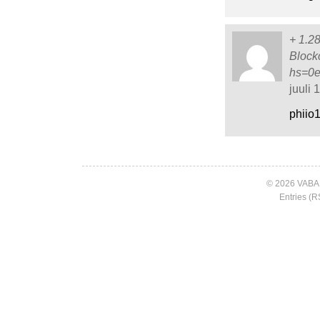
+ 1.2
Block
hs=0
juuli 
phiio
© 2026 VABA
Entries (R