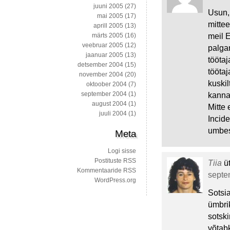
juuni 2005
(27)
Usun, 
mai 2005
(17)
mittee
aprill 2005
(13)
meil E
märts 2005
(16)
veebruar 2005
(12)
palga
jaanuar 2005
(13)
töötaj
detsember 2004
(15)
töötaj
november 2004
(20)
kuskil
oktoober 2004
(7)
september 2004
(1)
kanna
august 2004
(1)
Mitte 
juuli 2004
(1)
Incide
umbes
Meta
Logi sisse
Postituste RSS
Tiia
ü
Kommentaaride RSS
septem
WordPress.org
Sotsi
ümbri
sotski
võtabk