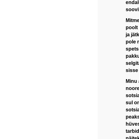
endal
soovi
Mitme
poolt
ja jä
pole 
spets
pakku
selgi
sisse
Minu 
noore
sotsi
sul o
sotsi
peaks
hüves
tarbi
näite