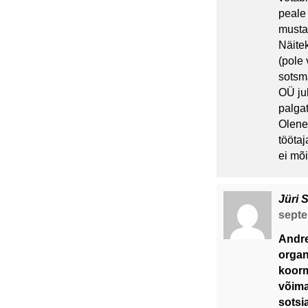
peale 
mustal
Näite
(pole
sotsm
OÜ juh
palgat
Olene
tööta
ei mõi
Jüri 
septe
Andre
organ
koorm
võima
sotsi