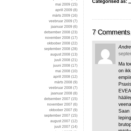
Categorised as:
..
mai 2009
(15)
aprill 2009
(8)
märts 2009
(16)
veebruar 2009
(7)
jaanuar 2009
(6)
7 Comments
detsember 2008
(23)
november 2008
(17)
oktoober 2008
(22)
Andre
september 2008
(28)
septem
august 2008
(13)
juuli 2008
(21)
Ma toe
juuni 2008
(17)
on ikk
mai 2008
(10)
aprill 2008
(12)
empiir
märts 2008
(9)
Praxis
veebruar 2008
(7)
EVEA 
jaanuar 2008
(8)
hääle
detsember 2007
(15)
veena
november 2007
(6)
oktoober 2007
(9)
Saan a
september 2007
(15)
leping
august 2007
(12)
bruto
juuli 2007
(14)