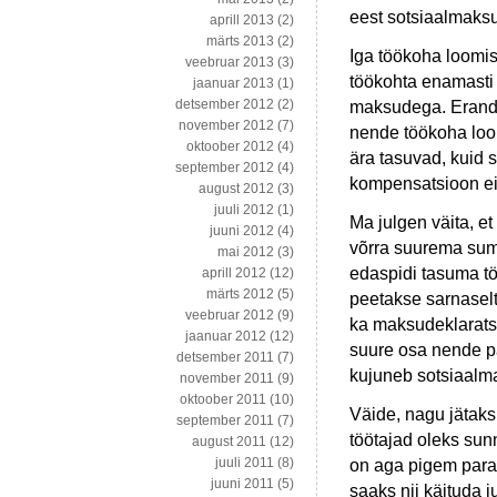
eest sotsiaalmak
aprill 2013
(2)
märts 2013
(2)
Iga töökoha loomis
veebruar 2013
(3)
töökohta enamasti 
jaanuar 2013
(1)
detsember 2012
(2)
maksudega. Erandi
november 2012
(7)
nende töökoha loo
oktoober 2012
(4)
ära tasuvad, kuid 
september 2012
(4)
kompensatsioon ei
august 2012
(3)
juuli 2012
(1)
Ma julgen väita, e
juuni 2012
(4)
võrra suurema sum
mai 2012
(3)
edaspidi tasuma töö
aprill 2012
(12)
märts 2012
(5)
peetakse sarnaselt
veebruar 2012
(9)
ka maksudeklaratsi
jaanuar 2012
(12)
suure osa nende p
detsember 2011
(7)
kujuneb sotsiaalma
november 2011
(9)
oktoober 2011
(10)
Väide, nagu jätaks
september 2011
(7)
töötajad oleks su
august 2011
(12)
juuli 2011
(8)
on aga pigem paran
juuni 2011
(5)
saaks nii käituda 