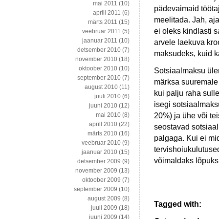
mai 2011
(10)
pädevaimaid töötaj
aprill 2011
(6)
meelitada. Jah, aj
märts 2011
(15)
ei oleks kindlasti
veebruar 2011
(5)
jaanuar 2011
(10)
arvele laekuva kro
detsember 2010
(7)
maksudeks, kuid k
november 2010
(18)
oktoober 2010
(10)
Sotsiaalmaksu ülem
september 2010
(7)
märksa suuremale o
august 2010
(11)
kui palju raha sul
juuli 2010
(6)
isegi sotsiaalmak
juuni 2010
(12)
20%) ja ühe või t
mai 2010
(8)
aprill 2010
(22)
seostavad sotsia
märts 2010
(16)
palgaga. Kui ei mi
veebruar 2010
(9)
tervishoiukulutus
jaanuar 2010
(15)
võimaldaks lõpuks 
detsember 2009
(9)
november 2009
(13)
oktoober 2009
(7)
september 2009
(10)
august 2009
(8)
Tagged with:
juuli 2009
(18)
juuni 2009
(14)