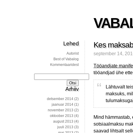
VABA
Lehed
Kes maksab 
september 14, 20
Autorist
Best of Vabalog
Kommentaaridest
Tööandjate manife
tööandjad ühe ett
Otsi:
Lähtuvalt tei
Arhiiv
maksuks, mil
detsember 2014
(2)
tulumaksuga
jaanuar 2014
(1)
november 2013
(2)
oktoober 2013
(4)
Mind hämmastab, et
august 2013
(4)
sotsiaalmaksu maks
juuli 2013
(3)
saavad lihtsalt se
mai 2013
(2)