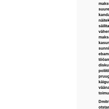
maksu
suure
kanda
näite
säili
vähem
maksa
kasum
sunni
ebame
tööan
disku
poliit
pruug
käigu
vääna
toimu
Dmitri
otsta