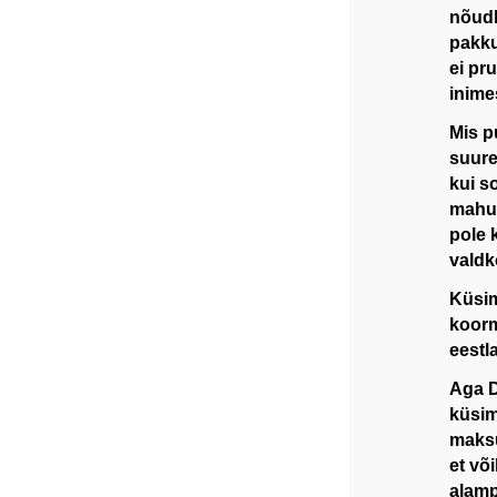
nõudl
pakku
ei pr
inime
Mis p
suure
kui s
mahus
pole 
valdk
Küsim
koorm
eestl
Aga D
küsim
maksu
et võ
alamp