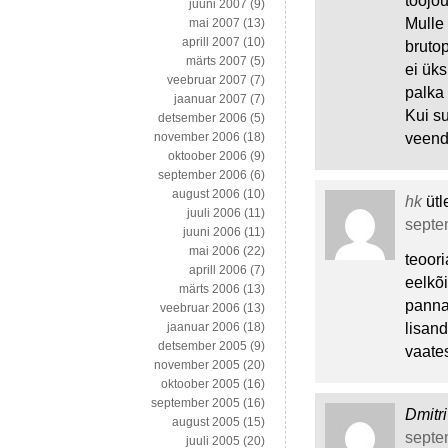
tööjõu
juuni 2007
(9)
Mulle 
mai 2007
(13)
aprill 2007
(10)
brutop
märts 2007
(5)
ei ük
veebruar 2007
(7)
palka 
jaanuar 2007
(7)
Kui su
detsember 2006
(5)
veenda
november 2006
(18)
oktoober 2006
(9)
september 2006
(6)
august 2006
(10)
hk
ütl
juuli 2006
(11)
septem
juuni 2006
(11)
mai 2006
(22)
teoori
aprill 2006
(7)
eelkõi
märts 2006
(13)
panna
veebruar 2006
(13)
lisan
jaanuar 2006
(18)
detsember 2005
(9)
vaate
november 2005
(20)
oktoober 2005
(16)
september 2005
(16)
Dmitri
august 2005
(15)
septem
juuli 2005
(20)