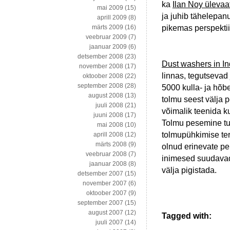
ka
Ilan Noy ülevaat
mai 2009
(15)
ja juhib tähelepan
aprill 2009
(8)
pikemas perspektii
märts 2009
(16)
veebruar 2009
(7)
jaanuar 2009
(6)
detsember 2008
(23)
Dust washers in Ind
november 2008
(17)
linnas, tegutsevad
oktoober 2008
(22)
september 2008
(28)
5000 kulla- ja hõb
august 2008
(13)
tolmu seest välja 
juuli 2008
(21)
võimalik teenida k
juuni 2008
(17)
Tolmu pesemine tun
mai 2008
(10)
tolmupühkimise ter
aprill 2008
(12)
märts 2008
(9)
olnud erinevate p
veebruar 2008
(7)
inimesed suudavad n
jaanuar 2008
(8)
välja pigistada.
detsember 2007
(15)
november 2007
(6)
oktoober 2007
(9)
september 2007
(15)
august 2007
(12)
Tagged with:
juuli 2007
(14)