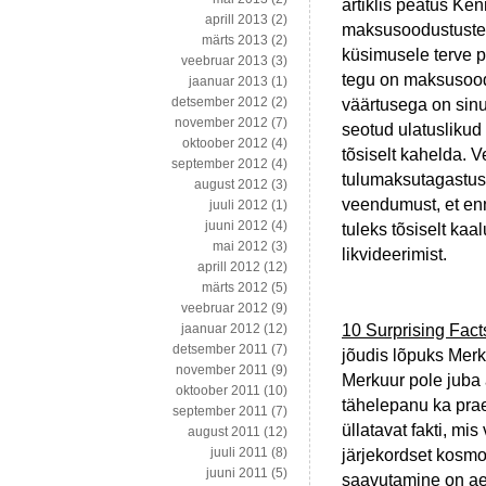
artiklis peatus Ke
aprill 2013
(2)
maksusoodustuste 
märts 2013
(2)
küsimusele terve p
veebruar 2013
(3)
tegu on maksusood
jaanuar 2013
(1)
detsember 2012
(2)
väärtusega on sin
november 2012
(7)
seotud ulatuslikud
oktoober 2012
(4)
tõsiselt kahelda.
september 2012
(4)
tulumaksutagastus
august 2012
(3)
veendumust, et enn
juuli 2012
(1)
juuni 2012
(4)
tuleks tõsiselt k
mai 2012
(3)
likvideerimist.
aprill 2012
(12)
märts 2012
(5)
veebruar 2012
(9)
10 Surprising Fac
jaanuar 2012
(12)
detsember 2011
(7)
jõudis lõpuks Merk
november 2011
(9)
Merkuur pole juba
oktoober 2011
(10)
tähelepanu ka praeg
september 2011
(7)
üllatavat fakti, m
august 2011
(12)
juuli 2011
(8)
järjekordset kosmo
juuni 2011
(5)
saavutamine on aeg