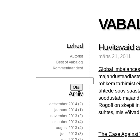
VABA
Lehed
Huvitavaid a
märts 21, 2011
Autorist
Best of Vabalog
Kommentaaridest
Global Imbalances
majandusteadlaste
Otsi:
rohkem tarbimist e
ühtede soov säästa
Arhiiv
soodustab majandus
detsember 2014
(2)
Rogoff on skeptili
jaanuar 2014
(1)
suhtes, mis võivad
november 2013
(2)
oktoober 2013
(4)
august 2013
(4)
The Case Against 
juuli 2013
(3)
mai 2013
(2)