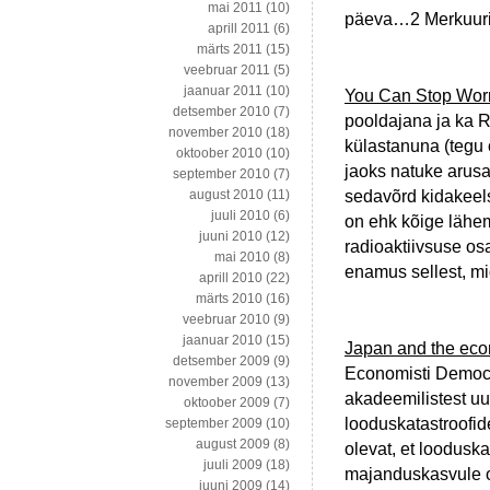
mai 2011
(10)
päeva…2 Merkuuri
aprill 2011
(6)
märts 2011
(15)
veebruar 2011
(5)
jaanuar 2011
(10)
You Can Stop Worr
detsember 2010
(7)
pooldajana ja ka 
november 2010
(18)
külastanuna (tegu
oktoober 2010
(10)
jaoks natuke arus
september 2010
(7)
sedavõrd kidakeelse
august 2010
(11)
juuli 2010
(6)
on ehk kõige lähem
juuni 2010
(12)
radioaktiivsuse os
mai 2010
(8)
enamus sellest, m
aprill 2010
(22)
märts 2010
(16)
veebruar 2010
(9)
jaanuar 2010
(15)
Japan and the econ
detsember 2009
(9)
Economisti Democra
november 2009
(13)
akadeemilistest uu
oktoober 2009
(7)
looduskatastroofi
september 2009
(10)
august 2009
(8)
olevat, et looduska
juuli 2009
(18)
majanduskasvule ol
juuni 2009
(14)