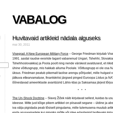
VABALOG
Huvitavaid artikleid nädala alguseks
mai 30, 2011
Visegrad: A New European Military Force
– George Friedman kirjutab Viseg
1991. aastal raudse eesriide tagant vabanenud Ungari, Tshehhi, Slovakia 
Tshehhoslovakkia) ja Poola poolt ning nende värskest avaldusest, et riik
ühine võitlusgrupp, mis hakkab alluma Poolale. Võitlusgrupp ei ole osa N
üksus. Friedman peatub pikemalt taolise arengu põhjustel, mille hulgast 
jätkuva ettearvamatuse, finantskriisi järgsed pinged Euroopa Liidus ja N
õõnestavad ameeriklaste avantüürid Lähis-Idas ja Saksamaa järjest tõrj
* * *
The Un-Shock Doctrine
– Slavoj Žižek näib kirjutavat sellest, kuidas ta 
ideesse. Mitte just kõige pikem artikkel on piisavalt segane – üldine ja abst
iva välja pigistada peab tõsiselt pingutama, mille tulemusena muutub arti
enda arusaamadele kui mingiks mõtte või idee edastamist taotlevaks kirjut