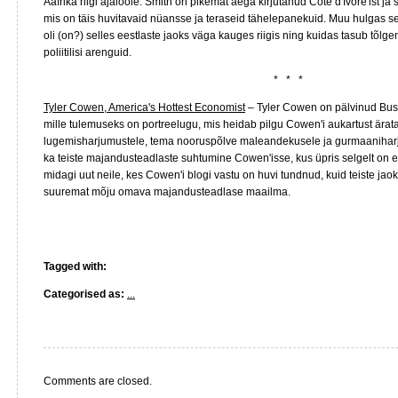
Aafrika riigi ajaloole. Smith on pikemat aega kirjutanud Cote d'Ivore'ist ja 
mis on täis huvitavaid nüansse ja teraseid tähelepanekuid. Muu hulgas sel
oli (on?) selles eestlaste jaoks väga kauges riigis ning kuidas tasub tõlge
poliitilisi arenguid.
* * *
Tyler Cowen, America's Hottest Economist
– Tyler Cowen on pälvinud Bus
mille tulemuseks on portreelugu, mis heidab pilgu Cowen'i aukartust ärat
lugemisharjumustele, tema nooruspõlve maleandekusele ja gurmaaniharj
ka teiste majandusteadlaste suhtumine Cowen'isse, kus üpris selgelt on er
midagi uut neile, kes Cowen'i blogi vastu on huvi tundnud, kuid teiste jaok
suuremat mõju omava majandusteadlase maailma.
Tagged with:
Categorised as:
...
Comments are closed.