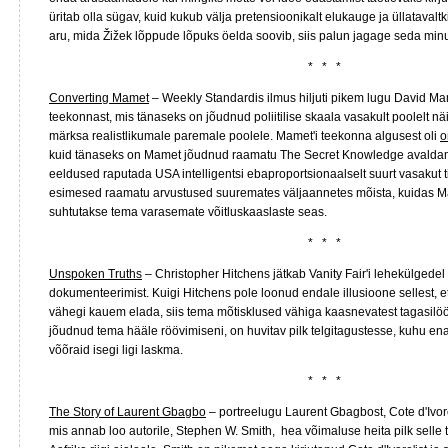
üritab olla sügav, kuid kukub välja pretensioonikalt elukauge ja üllatavaltk
aru, mida Žižek lõppude lõpuks öelda soovib, siis palun jagage seda mi
* * *
Converting Mamet
– Weekly Standardis ilmus hiljuti pikem lugu David Mame
teekonnast, mis tänaseks on jõudnud poliitilise skaala vasakult poolelt nä
märksa realistlikumale paremale poolele. Mamet'i teekonna algusest oli
o
kuid tänaseks on Mamet jõudnud raamatu The Secret Knowledge avaldamis
eeldused raputada USA intelligentsi ebaproportsionaalselt suurt vasakut 
esimesed raamatu arvustused suuremates väljaannetes mõista, kuidas 
suhtutakse tema varasemate võitluskaaslaste seas.
* * *
Unspoken Truths
– Christopher Hitchens jätkab Vanity Fair'i lehekülgedel
dokumenteerimist. Kuigi Hitchens pole loonud endale illusioone sellest, et
vähegi kauem elada, siis tema mõtisklused vähiga kaasnevatest tagasilöö
jõudnud tema hääle röövimiseni, on huvitav pilk telgitagustesse, kuhu en
võõraid isegi ligi laskma.
* * *
The Story of Laurent Gbagbo
– portreelugu Laurent Gbagbost, Cote d'Ivore
mis annab loo autorile, Stephen W. Smith, hea võimaluse heita pilk selle