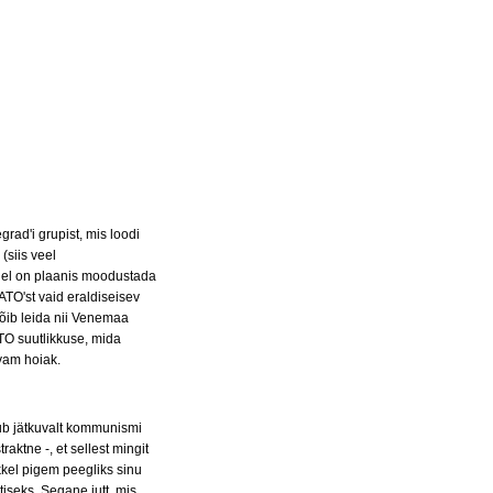
rad'i grupist, mis loodi
(siis veel
idel on plaanis moodustada
ATO'st vaid eraldiseisev
võib leida nii Venemaa
ATO suutlikkuse, mida
uvam hoiak.
usub jätkuvalt kommunismi
raktne -, et sellest mingit
kkel pigem peegliks sinu
iseks. Segane jutt, mis