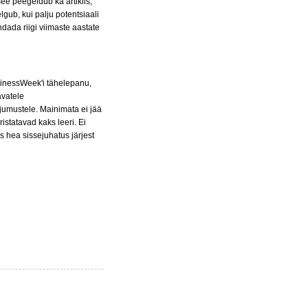
see peegeldub ka artiklis,
gub, kui palju potentsiaali
ndada riigi viimaste aastate
inessWeek'i tähelepanu,
avatele
umustele. Mainimata ei jää
istatavad kaks leeri. Ei
s hea sissejuhatus järjest