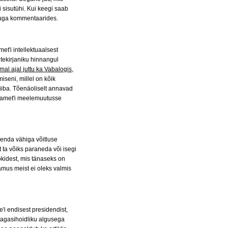
i sisutühi. Kui keegi saab
nuga kommentaarides.
t'i intellektuaalsest
itekirjaniku hinnangul
mal ajal juttu ka Vabalogis
,
eni, millel on kõik
tiiba. Tõenäoliselt annavad
Mamet'i meelemuutusse
 enda vähiga võitluse
 ta võiks paraneda või isegi
kidest, mis tänaseks on
amus meist ei oleks valmis
'i endisest presidendist,
 tagasihoidliku algusega