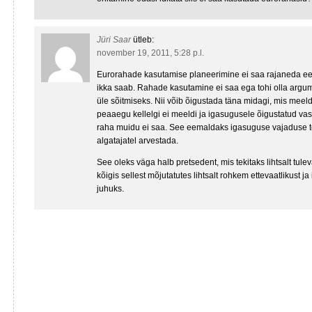
Jüri Saar
ütleb:
november 19, 2011, 5:28 p.l.
Eurorahade kasutamise planeerimine ei saa rajaneda eel
ikka saab. Rahade kasutamine ei saa ega tohi olla argum
üle sõitmiseks. Nii võib õigustada täna midagi, mis mee
peaaegu kellelgi ei meeldi ja igasugusele õigustatud vas
raha muidu ei saa. See eemaldaks igasuguse vajaduse te
algatajatel arvestada.
See oleks väga halb pretsedent, mis tekitaks lihtsalt tule
kõigis sellest mõjutatutes lihtsalt rohkem ettevaatlikust ja
juhuks.