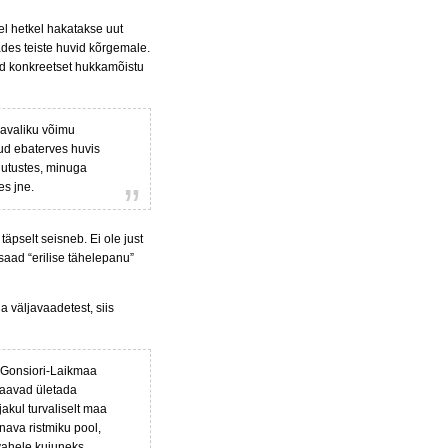
el hetkel hakatakse uut
ades teiste huvid kõrgemale.
nud konkreetset hukkamõistu
 avaliku võimu
ud ebaterves huvis
rjutustes, minuga
es jne.
 täpselt seisneb. Ei ole just
 saad “erilise tähelepanu”
ja väljavaadetest, siis
b Gonsiori-Laikmaa
 saavad ületada
jakul turvaliselt maa
nava ristmiku pool,
 vahele kujuneks