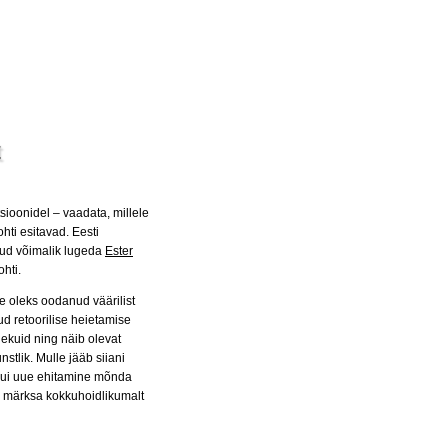
t
sioonidel – vaadata, millele
ti esitavad. Eesti
ud võimalik lugeda
Ester
hti.
e oleks oodanud väärilist
ud retoorilise heietamise
nekuid ning näib olevat
stlik. Mulle jääb siiani
kui uue ehitamine mõnda
a märksa kokkuhoidlikumalt