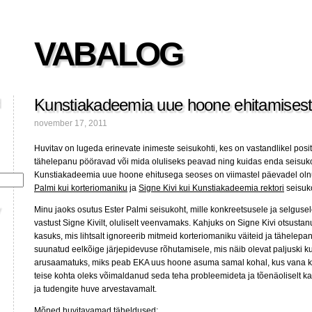
VABALOG
Kunstiakadeemia uue hoone ehitamises
november 17, 2011
Huvitav on lugeda erinevate inimeste seisukohti, kes on vastandlikel posit
tähelepanu pööravad või mida oluliseks peavad ning kuidas enda seisukoh
Kunstiakadeemia uue hoone ehitusega seoses on viimastel päevadel oln
Palmi kui korteriomaniku
ja
Signe Kivi kui Kunstiakadeemia rektori
seisuko
Minu jaoks osutus Ester Palmi seisukoht, mille konkreetsusele ja selgusel
vastust Signe Kivilt, oluliselt veenvamaks. Kahjuks on Signe Kivi otsustan
kasuks, mis lihtsalt ignoreerib mitmeid korteriomaniku väiteid ja tähelepa
suunatud eelkõige järjepidevuse rõhutamisele, mis näib olevat paljuski kun
arusaamatuks, miks peab EKA uus hoone asuma samal kohal, kus vana 
teise kohta oleks võimaldanud seda teha probleemideta ja tõenäoliselt k
ja tudengite huve arvestavamalt.
Mõned huvitavamad täheldused: