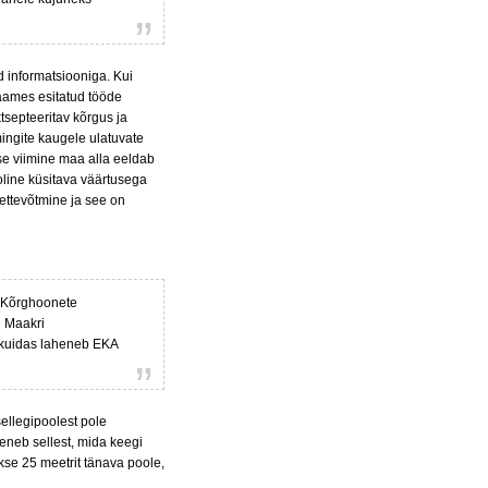
ud informatsiooniga. Kui
raames esitatud tööde
tsepteeritav kõrgus ja
mingite kaugele ulatuvate
se viimine maa alla eeldab
oline küsitava väärtusega
 ettevõtmine ja see on
 «Kõrghoonete
l Maakri
, kuidas laheneb EKA
ellegipoolest pole
eneb sellest, mida keegi
kse 25 meetrit tänava poole,