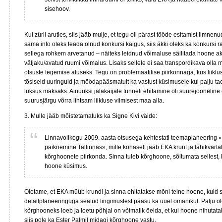
sisehoov.
Kui zürii arutles, siis jääb mulje, et tegu oli pärast tööde esitamist ilmnen
sama info oleks teada olnud konkursi käigus, siis äkki oleks ka konkursi 
sellega rohkem arvetanud – näiteks leidnud võimaluse säilitada hoone ak
väljaku/avatud ruumi võimalus. Lisaks sellele ei saa transpordikava olla 
otsuste tegemise aluseks. Tegu on problemaatilise piirkonnaga, kus liiklu
tõsiseid uuringuid ja möödapääsmatult ka vastust küsimusele kui palju ta
luksus maksaks. Ainuüksi jalakäijate tunneli ehitamine oli suurejooneline
suurusjärgu võrra lihtsam liikluse viimisest maa alla.
3. Mulle jääb mõistetamatuks ka Signe Kivi väide:
Linnavolikogu 2009. aasta otsusega kehtestati teemaplaneering
paiknemine Tallinnas», mille kohaselt jääb EKA krunt ja lähikvarta
kõrghoonete piirkonda. Sinna tuleb kõrghoone, sõltumata sellest
hoone küsimus.
Oletame, et EKA müüb krundi ja sinna ehitatakse mõni teine hoone, kuid s
detailplaneeringuga seatud tingimustest pääsu ka uuel omanikul. Palju ol
kõrghooneks loeb ja loetu põhjal on võimalik öelda, et kui hoone nihutata
siis pole ka Ester Palmil midagi kõrghoone vastu.