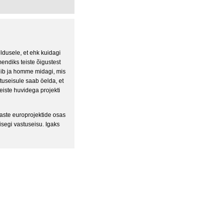
dusele, et ehk kuidagi
endiks teiste õigustest
ldib ja homme midagi, mis
tuseisule saab öelda, et
iste huvidega projekti
vaste europrojektide osas
 isegi vastuseisu. Igaks