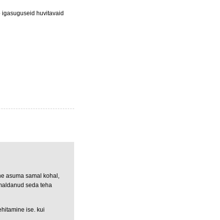
b igasuguseid huvitavaid
ne asuma samal kohal,
imaldanud seda teha
ehitamine ise. kui