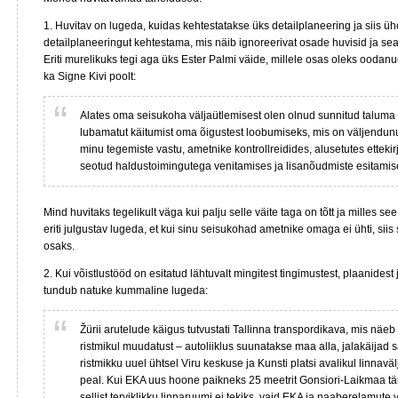
1. Huvitav on lugeda, kuidas kehtestatakse üks detailplaneering ja siis üh
detailplaneeringut kehtestama, mis näib ignoreerivat osade huvisid ja se
Eriti murelikuks tegi aga üks Ester Palmi väide, millele osas oleks ooda
ka Signe Kivi poolt:
Alates oma seisukoha väljaütlemisest olen olnud sunnitud taluma
lubamatut käitumist oma õigustest loobumiseks, mis on väljendun
minu tegemiste vastu, ametnike kontrollreidides, alusetutes etteki
seotud haldustoimingutega venitamises ja lisanõudmiste esitamis
Mind huvitaks tegelikult väga kui palju selle väite taga on tõtt ja milles see
eriti julgustav lugeda, et kui sinu seisukohad ametnike omaga ei ühti, siis
osaks.
2. Kui võistlustööd on esitatud lähtuvalt mingitest tingimustest, plaanidest 
tundub natuke kummaline lugeda:
Žürii arutelude käigus tutvustati Tallinna transpordikava, mis näe
ristmikul muudatust – autoliiklus suunatakse maa alla, jalakäijad
ristmikku uuel ühtsel Viru keskuse ja Kunsti platsi avalikul linnaväl
peal. Kui EKA uus hoone paikneks 25 meetrit Gonsiori-Laikmaa tä
sellist terviklikku linnaruumi ei tekiks, vaid EKA ja naaberelamute