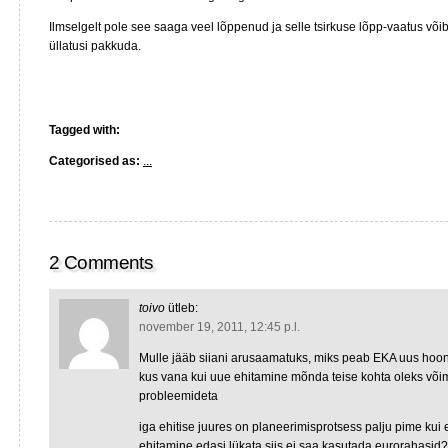
Ilmselgelt pole see saaga veel lõppenud ja selle tsirkuse lõpp-vaatus või
üllatusi pakkuda.
Tagged with:
Categorised as:
...
2 Comments
toivo
ütleb:
november 19, 2011, 12:45 p.l.
Mulle jääb siiani arusaamatuks, miks peab EKA uus hoo
kus vana kui uue ehitamine mõnda teise kohta oleks võ
probleemideta
iga ehitise juures on planeerimisprotsess palju pime kui 
ehitamine edasi lükata siis ei saa kasutada eurorahasid?