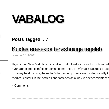
VABALOG
Posts Tagged ‘…’
Kuidas erasektor tervishoiuga tegeleb
jaanuar 14, 2007
Hiljuti ilmus New York Times’is artikkel, mille laadseid sooviks rohkem näh
avardada inimeste mõttemaailma sellest, mida on võimalik pakkuda erasekt
runaway health costs, the nation’s largest employers are moving rapidly 
medical centers in their offices and factories as a way to offer convenient 
4 Comments