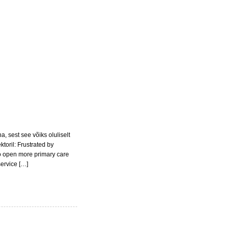
a, sest see võiks oluliselt
oril: Frustrated by
to open more primary care
service […]