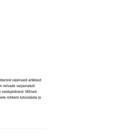
tamist väärivaid artikleid
n relvade varjamatult
e vastupidisest. Mõned
usele rohkem tutvustada ja