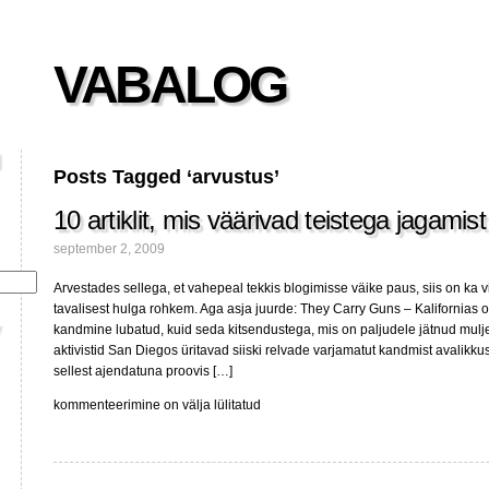
VABALOG
Posts Tagged ‘arvustus’
10 artiklit, mis väärivad teistega jagamist
september 2, 2009
Arvestades sellega, et vahepeal tekkis blogimisse väike paus, siis on ka vii
tavalisest hulga rohkem. Aga asja juurde: They Carry Guns – Kalifornias o
kandmine lubatud, kuid seda kitsendustega, mis on paljudele jätnud mulj
aktivistid San Diegos üritavad siiski relvade varjamatut kandmist avalikk
sellest ajendatuna proovis […]
10
kommenteerimine on välja lülitatud
artiklit,
mis
väärivad
teistega