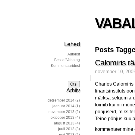
VABA
Lehed
Posts Tagge
Autorist
Best of Vabalog
Calomiris rää
Kommentaaridest
november 10, 200
Otsi:
Charles Calomiris
Arhiiv
finantsinstitutsioo
märksa selgem arus
detsember 2014
(2)
toimib kui nii mõn
jaanuar 2014
(1)
põhjuseid, miks te
november 2013
(2)
oktoober 2013
(4)
Teine põhjus kuula
august 2013
(4)
Calomiris
kommenteerimine on
juuli 2013
(3)
räägib
mai 2013
(2)