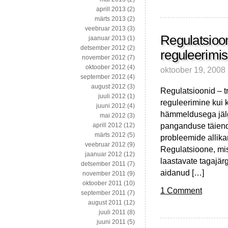
finantskriisist
aprill 2013
(2)
märts 2013
(2)
veebruar 2013
(3)
Regulatsiooni
jaanuar 2013
(1)
detsember 2012
(2)
reguleerimis
november 2012
(7)
oktoober 2012
(4)
oktoober 19, 2008
september 2012
(4)
august 2012
(3)
Regulatsioonid – t
juuli 2012
(1)
reguleerimine kui 
juuni 2012
(4)
hämmeldusega jälgi
mai 2012
(3)
panganduse täienda
aprill 2012
(12)
märts 2012
(5)
probleemide allika
veebruar 2012
(9)
Regulatsioone, mis
jaanuar 2012
(12)
laastavate tagajä
detsember 2011
(7)
aidanud […]
november 2011
(9)
oktoober 2011
(10)
1 Comment
september 2011
(7)
august 2011
(12)
juuli 2011
(8)
juuni 2011
(5)