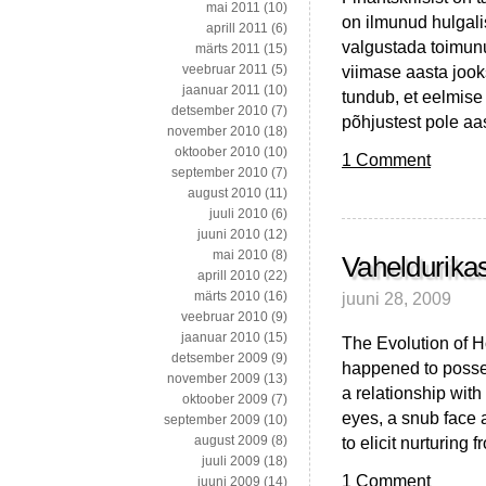
mai 2011
(10)
on ilmunud hulgalis
aprill 2011
(6)
valgustada toimunu
märts 2011
(15)
viimase aasta jook
veebruar 2011
(5)
jaanuar 2011
(10)
tundub, et eelmise 
detsember 2010
(7)
põhjustest pole aa
november 2010
(18)
oktoober 2010
(10)
1 Comment
september 2010
(7)
august 2010
(11)
juuli 2010
(6)
juuni 2010
(12)
mai 2010
(8)
Vaheldurika
aprill 2010
(22)
juuni 28, 2009
märts 2010
(16)
veebruar 2010
(9)
jaanuar 2010
(15)
The Evolution of H
detsember 2009
(9)
happened to posse
november 2009
(13)
a relationship with
oktoober 2009
(7)
eyes, a snub face
september 2009
(10)
to elicit nurturin
august 2009
(8)
juuli 2009
(18)
1 Comment
juuni 2009
(14)