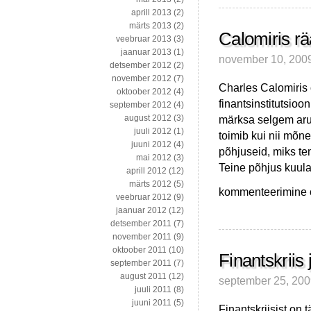
aprill 2013
(2)
märts 2013
(2)
Calomiris rää
veebruar 2013
(3)
jaanuar 2013
(1)
november 10, 200
detsember 2012
(2)
november 2012
(7)
Charles Calomiris
oktoober 2012
(4)
finantsinstitutsioo
september 2012
(4)
märksa selgem arus
august 2012
(3)
juuli 2012
(1)
toimib kui nii mõn
juuni 2012
(4)
põhjuseid, miks te
mai 2012
(3)
Teine põhjus kuula
aprill 2012
(12)
märts 2012
(5)
Calomiris
kommenteerimine on
veebruar 2012
(9)
räägib
jaanuar 2012
(12)
finantskriisist
detsember 2011
(7)
november 2011
(9)
oktoober 2011
(10)
Finantskriis
september 2011
(7)
august 2011
(12)
september 25, 20
juuli 2011
(8)
juuni 2011
(5)
Finantskriisist on