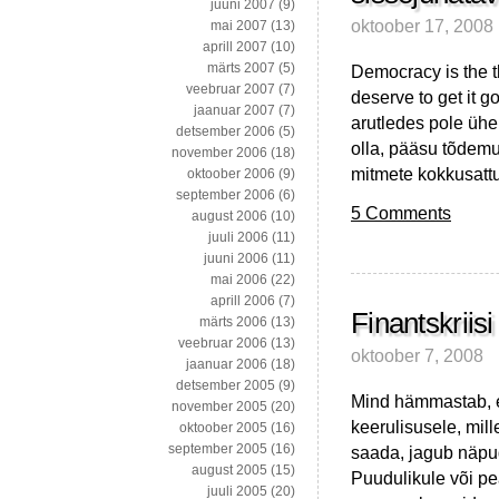
juuni 2007
(9)
oktoober 17, 2008
mai 2007
(13)
aprill 2007
(10)
märts 2007
(5)
Democracy is the 
veebruar 2007
(7)
deserve to get it 
jaanuar 2007
(7)
arutledes pole ühe
detsember 2006
(5)
olla, pääsu tõdemus
november 2006
(18)
mitmete kokkusatt
oktoober 2006
(9)
september 2006
(6)
5 Comments
august 2006
(10)
juuli 2006
(11)
juuni 2006
(11)
mai 2006
(22)
aprill 2006
(7)
Finantskriis
märts 2006
(13)
veebruar 2006
(13)
oktoober 7, 2008
jaanuar 2006
(18)
detsember 2005
(9)
Mind hämmastab, e
november 2005
(20)
keerulisusele, mill
oktoober 2005
(16)
september 2005
(16)
saada, jagub näpuga
august 2005
(15)
Puudulikule või pe
juuli 2005
(20)