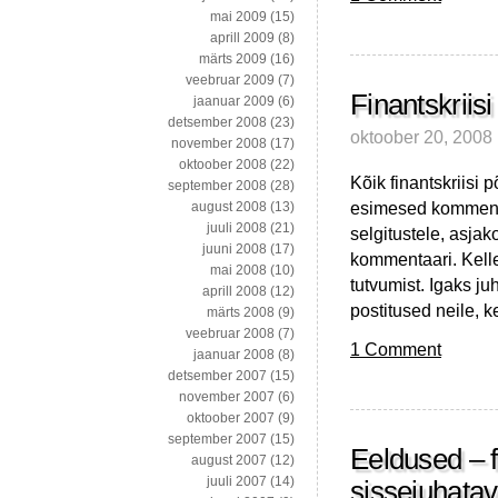
mai 2009
(15)
aprill 2009
(8)
märts 2009
(16)
veebruar 2009
(7)
Finantskriis
jaanuar 2009
(6)
detsember 2008
(23)
oktoober 20, 2008
november 2008
(17)
oktoober 2008
(22)
Kõik finantskriisi 
september 2008
(28)
esimesed kommentaa
august 2008
(13)
juuli 2008
(21)
selgitustele, asjak
juuni 2008
(17)
kommentaari. Kelle
mai 2008
(10)
tutvumist. Igaks ju
aprill 2008
(12)
postitused neile, 
märts 2008
(9)
veebruar 2008
(7)
1 Comment
jaanuar 2008
(8)
detsember 2007
(15)
november 2007
(6)
oktoober 2007
(9)
september 2007
(15)
Eeldused – fi
august 2007
(12)
juuli 2007
(14)
sissejuhatava