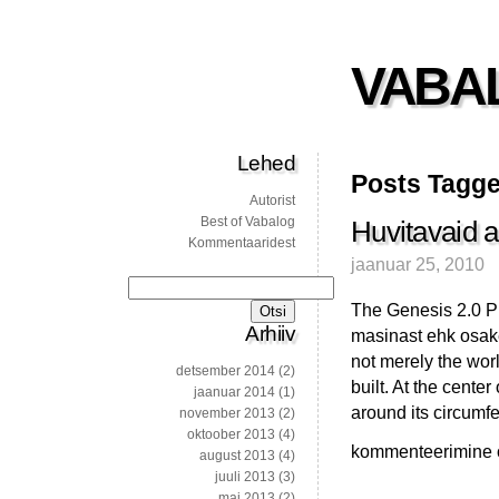
VABA
Lehed
Posts Tagged
Autorist
Best of Vabalog
Huvitavaid ar
Kommentaaridest
jaanuar 25, 2010
Otsi:
The Genesis 2.0 Pr
Arhiiv
masinast ehk osakes
not merely the worl
detsember 2014
(2)
built. At the center
jaanuar 2014
(1)
around its circumf
november 2013
(2)
oktoober 2013
(4)
Huvitavaid
kommenteerimine on
august 2013
(4)
artikleid
juuli 2013
(3)
mai 2013
(2)