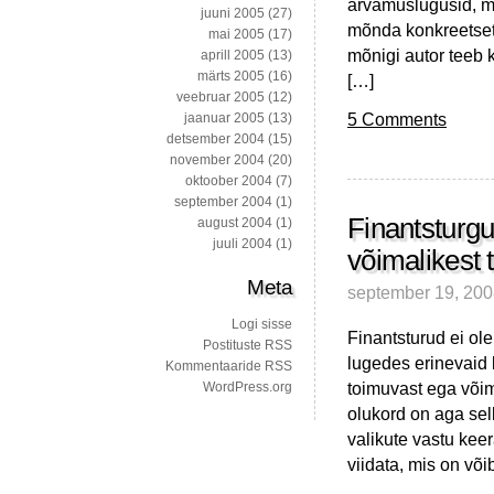
arvamuslugusid, mi
juuni 2005
(27)
mõnda konkreetset 
mai 2005
(17)
mõnigi autor teeb 
aprill 2005
(13)
märts 2005
(16)
[…]
veebruar 2005
(12)
5 Comments
jaanuar 2005
(13)
detsember 2004
(15)
november 2004
(20)
oktoober 2004
(7)
september 2004
(1)
Finantsturgu
august 2004
(1)
juuli 2004
(1)
võimalikest 
Meta
september 19, 20
Logi sisse
Finantsturud ei ol
Postituste RSS
lugedes erinevaid 
Kommentaaride RSS
toimuvast ega võim
WordPress.org
olukord on aga se
valikute vastu keer
viidata, mis on või