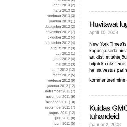
GMO’dest,
aprill 2013
(2)
evolutsioonist,
märts 2013
(2)
astronautidest
veebruar 2013
(3)
ja
jaanuar 2013
(1)
fruktoosist
Huvitavat l
detsember 2012
(2)
aprill 10, 2008
november 2012
(7)
oktoober 2012
(4)
september 2012
(4)
New York Times’is h
august 2012
(3)
kogus ja seda niis
juuli 2012
(1)
artiklist, et tahte
juuni 2012
(4)
hiljuti ka üks tein
mai 2012
(3)
helisalvestus päri
aprill 2012
(12)
märts 2012
(5)
Huvitavat
kommenteerimine on
veebruar 2012
(9)
lugemist
jaanuar 2012
(12)
kaheksa
detsember 2011
(7)
maa
november 2011
(9)
ja
oktoober 2011
(10)
mere
Kuidas GMO 
september 2011
(7)
tagant
august 2011
(12)
tuhandeid
juuli 2011
(8)
juuni 2011
(5)
jaanuar 2, 2008