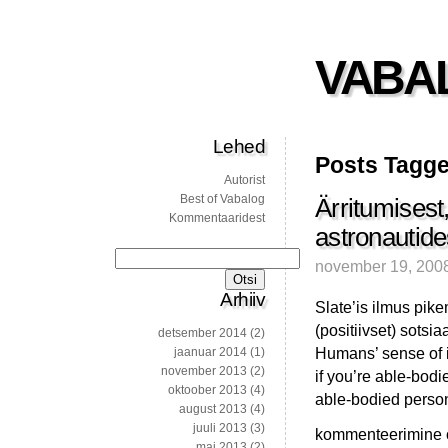
VABA
Lehed
Posts Tagg
Autorist
Best of Vabalog
Ärritumisest
Kommentaaridest
astronautides
Otsi:
november 19, 200
Arhiiv
Slate’is ilmus pikem
(positiivset) sotsi
detsember 2014
(2)
Humans’ sense of in
jaanuar 2014
(1)
november 2013
(2)
if you’re able-bod
oktoober 2013
(4)
able-bodied person
august 2013
(4)
juuli 2013
(3)
Ärritumisest,
kommenteerimine on
mai 2013
(2)