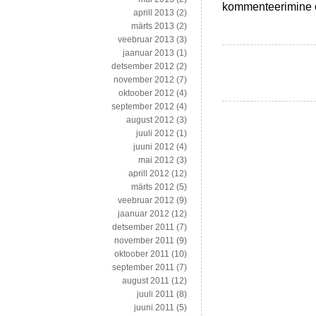
Videomängud
kommenteerimine on
aprill 2013
(2)
õpetavad,
märts 2013
(2)
Hayek
veebruar 2013
(3)
vasakult
jaanuar 2013
(1)
vaadatuna
detsember 2012
(2)
ja
november 2012
(7)
Wall
oktoober 2012
(4)
Street’i
september 2012
(4)
naised
august 2012
(3)
juuli 2012
(1)
juuni 2012
(4)
mai 2012
(3)
aprill 2012
(12)
märts 2012
(5)
veebruar 2012
(9)
jaanuar 2012
(12)
detsember 2011
(7)
november 2011
(9)
oktoober 2011
(10)
september 2011
(7)
august 2011
(12)
juuli 2011
(8)
juuni 2011
(5)