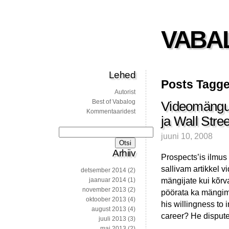
VABA
Lehed
Posts Tagge
Autorist
Best of Vabalog
Videomängud
Kommentaaridest
ja Wall Stree
Otsi:
juuni 10, 2008
Arhiiv
Prospects’is ilmus
sallivam artikkel 
detsember 2014
(2)
mängijate kui kõrva
jaanuar 2014
(1)
november 2013
(2)
pöörata ka mängimi
oktoober 2013
(4)
his willingness to 
august 2013
(4)
career? He disputes
juuli 2013
(3)
mai 2013
(2)