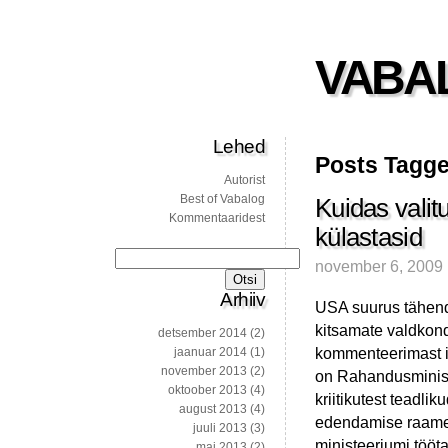
VABA
Lehed
Posts Tagged
Autorist
Best of Vabalog
Kuidas valit
Kommentaaridest
külastasid
Otsi:
november 6, 2009
Arhiiv
USA suurus tähend
kitsamate valdkond
detsember 2014
(2)
kommenteerimast i
jaanuar 2014
(1)
november 2013
(2)
on Rahandusminist
oktoober 2013
(4)
kriitikutest teadli
august 2013
(4)
edendamise raames
juuli 2013
(3)
ministeeriumi tööt
mai 2013
(2)