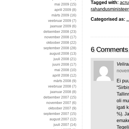
Tagged with:
acru
mai 2009
(15)
rahandusministee
aprill 2009
(8)
märts 2009
(16)
Categorised as:
..
veebruar 2009
(7)
jaanuar 2009
(6)
detsember 2008
(23)
november 2008
(17)
oktoober 2008
(22)
6 Comments
september 2008
(28)
august 2008
(13)
juuli 2008
(21)
Velir
juuni 2008
(17)
mai 2008
(10)
novemb
aprill 2008
(12)
Ei puu
märts 2008
(9)
veebruar 2008
(7)
“Sirbi
jaanuar 2008
(8)
Tallin
detsember 2007
(15)
oli mu
november 2007
(6)
igati
oktoober 2007
(9)
%). Ja
september 2007
(15)
august 2007
(12)
emake
juuli 2007
(14)
Tegeli