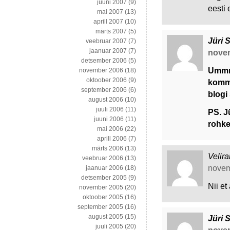
juuni 2007
(9)
eesti 
mai 2007
(13)
aprill 2007
(10)
märts 2007
(5)
Jüri 
veebruar 2007
(7)
jaanuar 2007
(7)
novem
detsember 2006
(5)
Ummm
november 2006
(18)
oktoober 2006
(9)
komme
september 2006
(6)
blogi
august 2006
(10)
juuli 2006
(11)
PS. J
juuni 2006
(11)
rohke
mai 2006
(22)
aprill 2006
(7)
märts 2006
(13)
Velir
veebruar 2006
(13)
novemb
jaanuar 2006
(18)
detsember 2005
(9)
Nii et
november 2005
(20)
oktoober 2005
(16)
september 2005
(16)
august 2005
(15)
Jüri 
juuli 2005
(20)