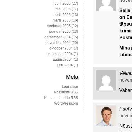
novem
juuni 2005
(27)
mai 2005
(17)
Selle
aprill 2005
(13)
on Ee
märts 2005
(16)
täpsus
veebruar 2005
(12)
krimi
jaanuar 2005
(13)
Posti
detsember 2004
(15)
november 2004
(20)
Mina 
oktoober 2004
(7)
september 2004
(1)
lähim
august 2004
(1)
juuli 2004
(1)
Velir
Meta
novemb
Logi sisse
Vaban
Postituste RSS
Kommentaaride RSS
WordPress.org
Paul
novem
Nõust