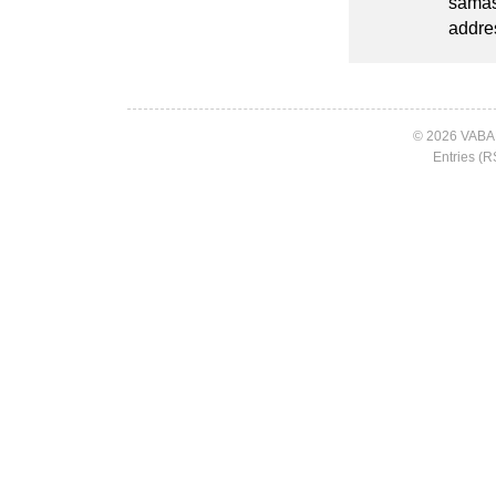
samas
addre
© 2026 VABA
Entries (R