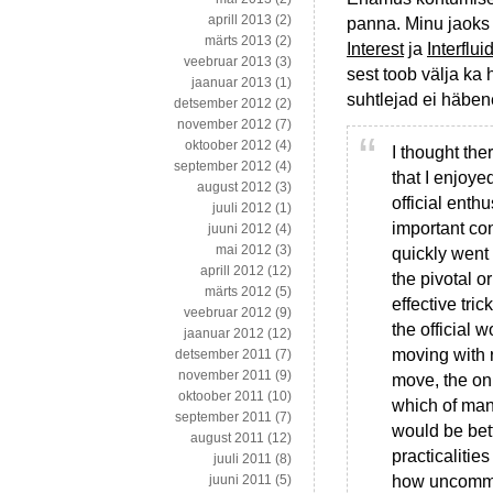
aprill 2013
(2)
panna. Minu jaoks
märts 2013
(2)
Interest
ja
Interfluid
veebruar 2013
(3)
sest toob välja ka
jaanuar 2013
(1)
suhtlejad ei häben
detsember 2012
(2)
november 2012
(7)
oktoober 2012
(4)
I thought the
september 2012
(4)
that I enjoye
august 2012
(3)
official enth
juuli 2012
(1)
important co
juuni 2012
(4)
mai 2012
(3)
quickly went 
aprill 2012
(12)
the pivotal o
märts 2012
(5)
effective tri
veebruar 2012
(9)
the official
jaanuar 2012
(12)
moving with r
detsember 2011
(7)
november 2011
(9)
move, the on
oktoober 2011
(10)
which of man
september 2011
(7)
would be bett
august 2011
(12)
practicalitie
juuli 2011
(8)
how uncommo
juuni 2011
(5)