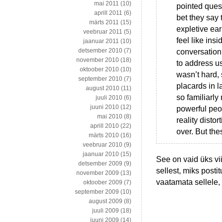
mai 2011
(10)
pointed quest
aprill 2011
(6)
bet they say 
märts 2011
(15)
expletive ear
veebruar 2011
(5)
feel like ins
jaanuar 2011
(10)
detsember 2010
(7)
conversation
november 2010
(18)
to address u
oktoober 2010
(10)
wasn’t hard, 
september 2010
(7)
placards in l
august 2010
(11)
so familiarl
juuli 2010
(6)
juuni 2010
(12)
powerful peo
mai 2010
(8)
reality disto
aprill 2010
(22)
over. But the
märts 2010
(16)
veebruar 2010
(9)
jaanuar 2010
(15)
See on vaid üks vii
detsember 2009
(9)
sellest, miks posti
november 2009
(13)
vaatamata sellele,
oktoober 2009
(7)
september 2009
(10)
august 2009
(8)
juuli 2009
(18)
juuni 2009
(14)