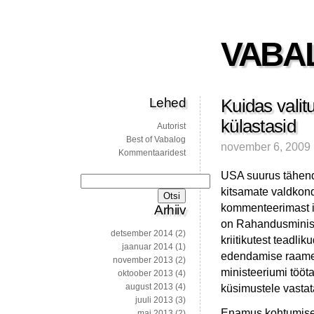
VABA
Lehed
Kuidas valit
külastasid
Autorist
Best of Vabalog
november 6, 2009
Kommentaaridest
USA suurus tähend
Otsi:
kitsamate valdkond
kommenteerimast i
Arhiiv
on Rahandusminist
detsember 2014
(2)
kriitikutest teadli
jaanuar 2014
(1)
edendamise raames
november 2013
(2)
ministeeriumi tööt
oktoober 2013
(4)
august 2013
(4)
küsimustele vastat
juuli 2013
(3)
Enamus kohtumisel
mai 2013
(2)