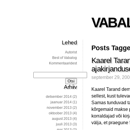
VABA
Lehed
Posts Tagge
Autorist
Best of Vabalog
Kaarel Tarand
Kommentaaridest
ajakirjandu
Otsi:
september 29, 20
Arhiiv
Kaarel Tarand demo
sellest, kust tule
detsember 2014
(2)
Samas tunduvad tao
jaanuar 2014
(1)
november 2013
(2)
kõrgemaid makse p
oktoober 2013
(4)
korraldajad või kir
august 2013
(4)
välja, et praegune
juuli 2013
(3)
mai 2013
(2)