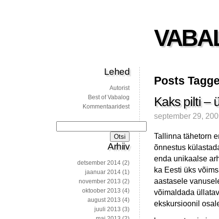
VABA
Lehed
Posts Tagge
Autorist
Best of Vabalog
Kaks pilti – 
Kommentaaridest
september 29, 20
Otsi:
Tallinna tähetorn e
Arhiiv
õnnestus külastada
enda unikaalse arhi
detsember 2014
(2)
ka Eesti üks võim
jaanuar 2014
(1)
aastasele vanusele
november 2013
(2)
oktoober 2013
(4)
võimaldada üllatava
august 2013
(4)
ekskursioonil osal
juuli 2013
(3)
mai 2013
(2)