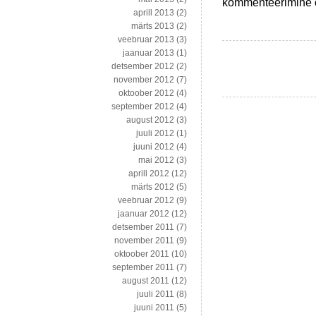
Kaks
kommenteerimine on
aprill 2013
(2)
pilti
märts 2013
(2)
–
veebruar 2013
(3)
üks
jaanuar 2013
(1)
tehtud
detsember 2012
(2)
Tallinnast,
november 2012
(7)
teine
oktoober 2012
(4)
Maa
september 2012
(4)
orbiidilt
august 2012
(3)
juuli 2012
(1)
juuni 2012
(4)
mai 2012
(3)
aprill 2012
(12)
märts 2012
(5)
veebruar 2012
(9)
jaanuar 2012
(12)
detsember 2011
(7)
november 2011
(9)
oktoober 2011
(10)
september 2011
(7)
august 2011
(12)
juuli 2011
(8)
juuni 2011
(5)