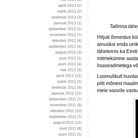
aprill 2013
(2)
märts 2013
(2)
veebruar 2013
(3)
jaanuar 2013
(1)
Tallinna täh
detsember 2012
(2)
november 2012
(7)
Hiljuti õnnestus k
oktoober 2012
(4)
ainuüksi enda unik
september 2012
(4)
tähetornis ka Ees
august 2012
(3)
mitmekümne aastase
juuli 2012
(1)
juuni 2012
(4)
lisaseadmetega või
mai 2012
(3)
Loomulikult huvitas
aprill 2012
(12)
märts 2012
(5)
pilti mõnest maailm
veebruar 2012
(9)
meie soovile vastu 
jaanuar 2012
(12)
detsember 2011
(7)
november 2011
(9)
oktoober 2011
(10)
september 2011
(7)
august 2011
(12)
juuli 2011
(8)
juuni 2011
(5)