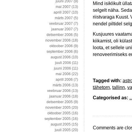
juuni 2007
(9)
Mind isiklikult ülla
mai 2007
(13)
selgelt näha. Seda
aprill 2007
(10)
riistvaraga Kuust.
märts 2007
(5)
nendel piltidel sel
veebruar 2007
(7)
jaanuar 2007
(7)
Kusjuures vaatamat
detsember 2006
(5)
kiikamist, oli külas
november 2006
(18)
oktoober 2006
(9)
loota, et sellele u
september 2006
(6)
renoveerimiseks e
august 2006
(10)
juuli 2006
(11)
juuni 2006
(11)
mai 2006
(22)
aprill 2006
(7)
Tagged with:
astr
märts 2006
(13)
tähetorn
,
tallinn
,
va
veebruar 2006
(13)
jaanuar 2006
(18)
Categorised as:
..
detsember 2005
(9)
november 2005
(20)
oktoober 2005
(16)
september 2005
(16)
august 2005
(15)
Comments are clo
juuli 2005
(20)