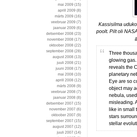
mai 2009
(15)
aprill 2009
(8)
märts 2009
(16)
veebruar 2009
(7)
Kassisilma uduko
jaanuar 2009
(6)
poolt. Pilt oli NAS
detsember 2008
(23)
a
november 2008
(17)
oktoober 2008
(22)
september 2008
(28)
Three thousan
august 2008
(13)
glowing gas.
juuli 2008
(21)
reveals the 
juuni 2008
(17)
planetary neb
mai 2008
(10)
aprill 2008
(12)
Eye are so c
märts 2008
(9)
object may ac
veebruar 2008
(7)
nebula, used 
jaanuar 2008
(8)
misleading. 
detsember 2007
(15)
like in small
november 2007
(6)
oktoober 2007
(9)
stars surroun
september 2007
(15)
stellar evolut
august 2007
(12)
juuli 2007
(14)