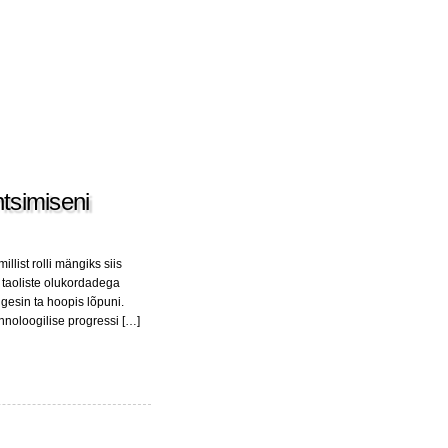
ntsimiseni
list rolli mängiks siis
u taoliste olukordadega
ugesin ta hoopis lõpuni.
ehnoloogilise progressi […]