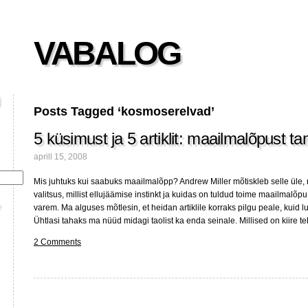
VABALOG
Posts Tagged ‘kosmoserelvad’
5 küsimust ja 5 artiklit: maailmalõpust ta
aprill 15, 2008
Mis juhtuks kui saabuks maailmalõpp? Andrew Miller mõtiskleb selle üle, mil
valitsus, millist ellujäämise instinkt ja kuidas on tuldud toime maailmalõp
varem. Ma alguses mõtlesin, et heidan artiklile korraks pilgu peale, kuid l
Ühtlasi tahaks ma nüüd midagi taolist ka enda seinale. Millised on kiire t
2 Comments