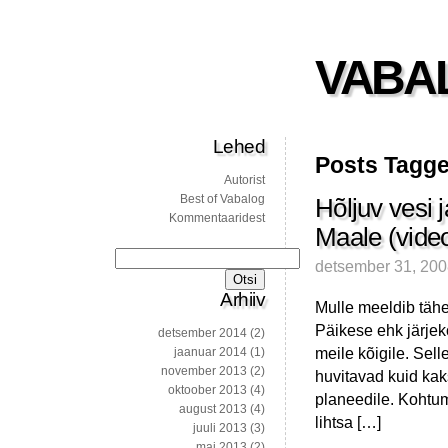
VABA
Lehed
Posts Tagge
Autorist
Best of Vabalog
Hõljuv vesi 
Kommentaaridest
Maale (vide
Otsi:
detsember 31, 20
Arhiiv
Mulle meeldib tähe
Päikese ehk järjeko
detsember 2014
(2)
meile kõigile. Selle
jaanuar 2014
(1)
november 2013
(2)
huvitavad kuid kak
oktoober 2013
(4)
planeedile. Kohtumi
august 2013
(4)
lihtsa […]
juuli 2013
(3)
mai 2013
(2)