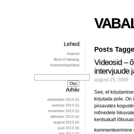
VABA
Lehed
Posts Tagged
Autorist
Best of Vabalog
Videosid – õ
Kommentaaridest
intervjuude 
Otsi:
august 25, 2009
Arhiiv
See, et kirjutamise
kirjutada pole. On 
detsember 2014
(2)
piisavates kogustes
jaanuar 2014
(1)
november 2013
(2)
mõnedele liikuvate
oktoober 2013
(4)
kentsakalt lõbusa
august 2013
(4)
juuli 2013
(3)
Videosid
kommenteerimine on
mai 2013
(2)