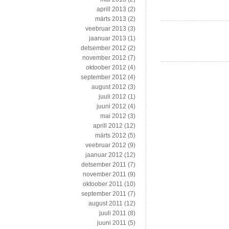
–
aprill 2013
(2)
õllereklaamidest,
märts 2013
(2)
lahkamiste,
veebruar 2013
(3)
intervjuude
jaanuar 2013
(1)
ja
detsember 2012
(2)
ettekanneteni
november 2012
(7)
oktoober 2012
(4)
september 2012
(4)
august 2012
(3)
juuli 2012
(1)
juuni 2012
(4)
mai 2012
(3)
aprill 2012
(12)
märts 2012
(5)
veebruar 2012
(9)
jaanuar 2012
(12)
detsember 2011
(7)
november 2011
(9)
oktoober 2011
(10)
september 2011
(7)
august 2011
(12)
juuli 2011
(8)
juuni 2011
(5)