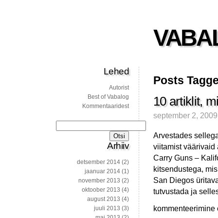
VABA
Lehed
Posts Tagged
Autorist
Best of Vabalog
10 artiklit, 
Kommentaaridest
september 2, 2009
Otsi:
Arvestades sellega
Arhiiv
viitamist väärivaid
Carry Guns – Kalif
detsember 2014
(2)
kitsendustega, mis
jaanuar 2014
(1)
San Diegos üritava
november 2013
(2)
oktoober 2013
(4)
tutvustada ja selle
august 2013
(4)
10
kommenteerimine on
juuli 2013
(3)
artiklit,
mai 2013
(2)