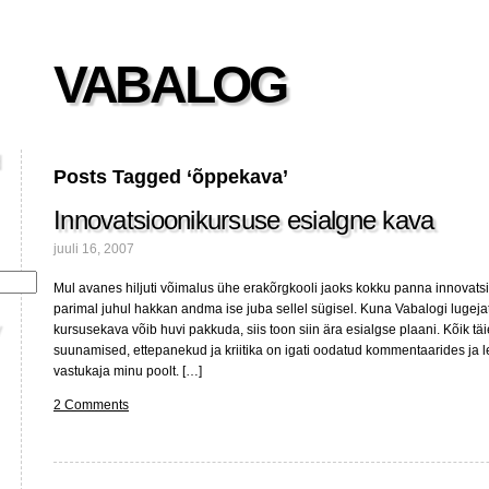
VABALOG
Posts Tagged ‘õppekava’
Innovatsioonikursuse esialgne kava
juuli 16, 2007
Mul avanes hiljuti võimalus ühe erakõrgkooli jaoks kokku panna innovats
parimal juhul hakkan andma ise juba sellel sügisel. Kuna Vabalogi lugejat
kursusekava võib huvi pakkuda, siis toon siin ära esialgse plaani. Kõik t
suunamised, ettepanekud ja kriitika on igati oodatud kommentaarides ja le
vastukaja minu poolt. […]
2 Comments