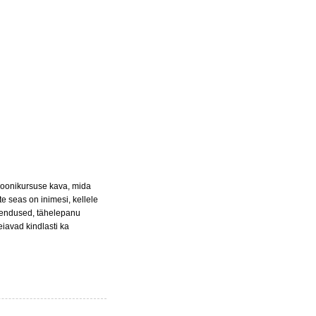
ioonikursuse kava, mida
e seas on inimesi, kellele
äiendused, tähelepanu
iavad kindlasti ka