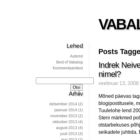
VABA
Lehed
Posts Tagge
Autorist
Best of Vabalog
Indrek Neive
Kommentaaridest
nimel?
Otsi:
veebruar 13, 2008
Arhiiv
Mõned päevas tagas
blogipostitusele, 
detsember 2014
(2)
Tuulelohe lend 200
jaanuar 2014
(1)
november 2013
(2)
Steni märkmed pole
oktoober 2013
(4)
otstarbekuses põh
august 2013
(4)
seikadele juhtida.
juuli 2013
(3)
mai 2013
(2)