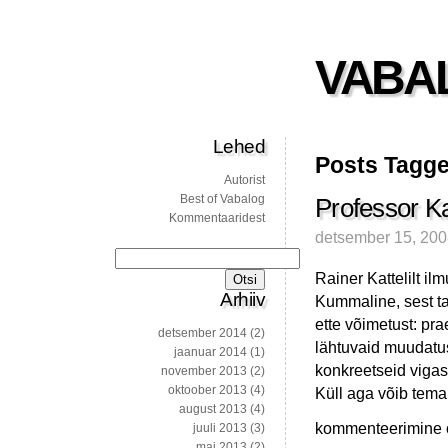
VABA
Lehed
Posts Tagge
Autorist
Best of Vabalog
Professor Kat
Kommentaaridest
detsember 15, 20
Otsi:
Rainer Kattelilt 
Arhiiv
Kummaline, sest ta 
ette võimetust: pr
detsember 2014
(2)
lähtuvaid muudatus
jaanuar 2014
(1)
konkreetseid vigasi
november 2013
(2)
oktoober 2013
(4)
Küll aga võib tema 
august 2013
(4)
Professor
kommenteerimine on
juuli 2013
(3)
Katteli
mai 2013
(2)