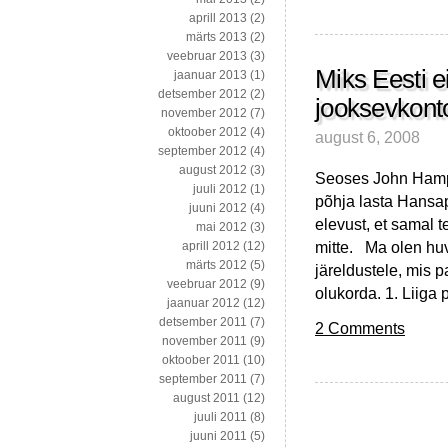
autarkilistest
aprill 2013
(2)
salasoovidest
märts 2013
(2)
veebruar 2013
(3)
Miks Eesti e
jaanuar 2013
(1)
detsember 2012
(2)
jooksevkont
november 2012
(7)
oktoober 2012
(4)
august 6, 2008
september 2012
(4)
august 2012
(3)
Seoses John Hampto
juuli 2012
(1)
põhja lasta Hansap
juuni 2012
(4)
elevust, et samal 
mai 2012
(3)
mitte. Ma olen hu
aprill 2012
(12)
märts 2012
(5)
järeldustele, mis 
veebruar 2012
(9)
olukorda. 1. Liiga 
jaanuar 2012
(12)
detsember 2011
(7)
2 Comments
november 2011
(9)
oktoober 2011
(10)
september 2011
(7)
august 2011
(12)
juuli 2011
(8)
juuni 2011
(5)