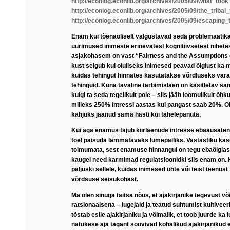
http://econlog.econlib.org/archives/2005/09/what_too
http://econlog.econlib.org/archives/2005/09/the_tribal_
http://econlog.econlib.org/archives/2005/09/escaping_
Enam kui tõenäoliselt valgustavad seda problemaatik
uurimused inimeste erinevatest kognitiivsetest nihetes
asjakohasem on vast “Fairness and the Assumptions 
kust selgub kui oluliseks inimesed peavad õiglust ka 
kuidas tehingut hinnates kasutatakse võrdluseks var
tehinguid. Kuna tavaline tarbimislaen on käsitletav s
kuigi ta seda tegelikult pole – siis jääb loomulikult õh
milleks 250% intressi aastas kui pangast saab 20%. O
kahjuks jäänud sama hästi kui tähelepanuta.
Kui aga enamus tajub kiirlaenude intresse ebaausaten
toel paisuda lämmatavaks lumepalliks. Vastastiku kas
toimumata, sest enamuse hinnangul on tegu ebaõiglas
kaugel need karmimad regulatsioonidki siis enam on.
paljuski sellele, kuidas inimesed ühte või teist teenust 
võrdsuse seisukohast.
Ma olen sinuga täitsa nõus, et ajakirjanike tegevust või
ratsionaalsena – lugejaid ja teatud suhtumist kultivee
tõstab esile ajakirjaniku ja võimalik, et toob juurde ka l
natukese aja tagant soovivad kohalikud ajakirjanikud 