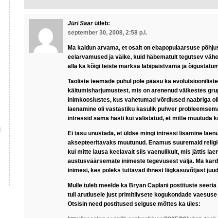
Jüri Saar
ütleb:
september 30, 2008, 2:58 p.l.
Ma kaldun arvama, et osalt on ebapopulaarsuse põh
eelarvamused ja väike, kuid häbematult tegutsev väh
alla ka kõigi teiste märksa läbipaistvama ja õigustat
Taoliste teemade puhul pole pääsu ka evolutsiooniliste
käitumisharjumustest, mis on arenenud väikestes gru
inimkooslustes, kus vahetumad võrdlused naabriga oli
laenamine oli vastastiku kasulik puhver probleemsema
intressid sama hästi kui välistatud, et mitte muutuda 
Ei tasu unustada, et üldse mingi intressi lisamine laenul
aksepteeritavaks muutunud. Enamus suuremaid religi
kui mitte lausa keelavalt siis vaenulikult, mis jättis l
austusväärsemate inimeste tegevusest välja. Ma karda
inimesi, kes poleks tuttavad ihnest liigkasuvõtjast juu
Mulle tuleb meelde ka Bryan Caplani postituste seeria
tuli arutlusele just primitiivsete kogukondade vaesuse 
Otsisin need postitused selguse mõttes ka üles: