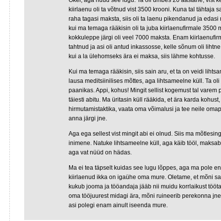
Okei, aga nüüd see lugu. Ta oli umbes 20 aastane, vist k
kiirlaenu oli ta võtnud vist 3500 krooni. Kuna tal tähtaj
raha tagasi maksta, siis oli ta laenu pikendanud ja edas
kui ma temaga rääkisin oli ta juba kiirlaenufirmale 3500
kokkuleppe järgi oli veel 7000 maksta. Enam kiirlaenufi
tahtnud ja asi oli antud inkassosse, kelle sõnum oli lihtn
kui a la ülehomseks ära ei maksa, siis lähme kohtusse.
Kui ma temaga rääkisin, siis sain aru, et ta on veidi liht
lausa meditsiinilises mõttes, aga lihtsameelne küll. Ta oli 
paanikas. Appi, kohus! Mingit sellist kogemust tal varem 
täiesti abitu. Ma üritasin küll rääkida, et ära karda kohust,
hirmutamistaktika, vaata oma võimalusi ja tee neile om
anna järgi jne.
Aga ega sellest vist mingit abi ei olnud. Siis ma mõtlesingi,
inimene. Natuke lihtsameelne küll, aga käib tööl, maksab
aga vat nüüd on hädas.
Ma ei tea täpselt kuidas see lugu lõppes, aga ma pole en
kiirlaenud ikka on igaühe oma mure. Oletame, et mõni sat
kukub jooma ja tööandaja jääb nii muidu korrlaikust tööta
oma tööjuurest midagi ära, mõni ruineerib perekonna jne j
asi polegi enam ainult iseenda mure.