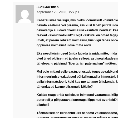
Jüri Saar
ütleb:
september 29, 2008, 3:27 p.l.
Kahetsusväärne lugu, mis oleks loomulikult võinud ole
hakata keelama või piirama, siis kust läheb piir? Kuid
oskavad ja suudavad võimalusi kasutada nendest, kes
teevad valesid valikuid? Kõigil valikutel on omad tagaj
ütleb, et parem rohkem võimalusi, kus vigu tehes on v
õppimise võimalust üldse mitte anda.
Eks need küsimused (mida lubada ja mida mitte, mida r
oled ühed olulisemad ja eks sellepärast isegi akadeem
tähelepanu pälvinud “libertarian paternalism” mõttes.
Mul pole midagi selle vastu, et osade tegevusvaldkon
informeerimise vajadused põhjalikumad ja inimestele 
palju informatsiooni, kuid kas me tahame ühiskonda, 
tähendavad karme piiranguid kõigile?
Kuidas reageerida sellele, et inimesed vaatamata kõig
autorooli ja põhjustavad surmaga lõppenud avariisid?
alkohol?
Tõenäoliselt on kiirlaenud üks nendest valdkondadest