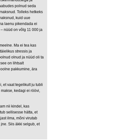
eskeriharidusega ja
a saabudes polnud seda
i maksnud. Tolleks hetkeks
 maksnud, kuid uue
rma laenu pikendada ei
e – nüüd on võlg 11 000 ja
sameelne. Ma ei tea kas
täielikus stressis ja
polnud olnud ja nüüd oli ta
 see on lihtsalt
apoolne pakkumine, ära
 et vaat tegelikult ju tubli
 makse, kedagi ei röövi,
am nii kindel, kas
ub sellisesse hätta, et
jast ilma, mõni virutab
ne. Siis äkki selgub, et