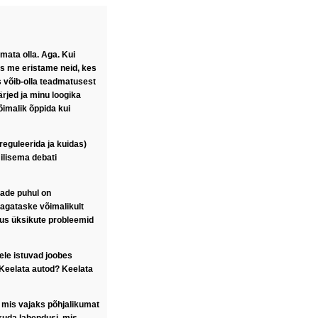
mata olla. Aga. Kui
as me eristame neid, kes
 võib-olla teadmatusest
ärjed ja minu loogika
õimalik õppida kui
eguleerida ja kuidas)
ilisema debati
dade puhul on
jagataske võimalikult
kus üksikute probleemid
ele istuvad joobes
 Keelata autod? Keelata
, mis vajaks põhjalikumat