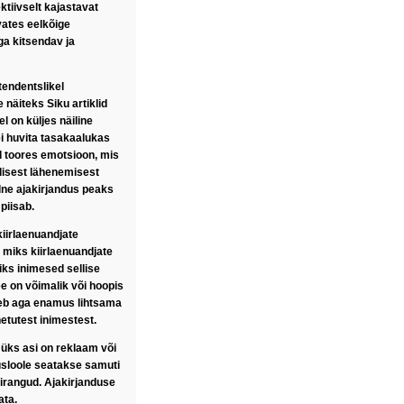
ktiivselt kajastavat
vates eelkõige
ga kitsendav ja
tendentslikel
 näiteks Siku artiklid
l on küljes näiline
ei huvita tasakaalukas
d toores emotsioon, mis
ellisest lähenemisest
alne ajakirjandus peaks
piisab.
kiirlaenuandjate
 miks kiirlaenuandjate
iks inimesed sellise
ee on võimalik või hoopis
läheb aga enamus lihtsama
etutest inimestest.
 üks asi on reklaam või
usloole seatakse samuti
iirangud. Ajakirjanduse
ata.