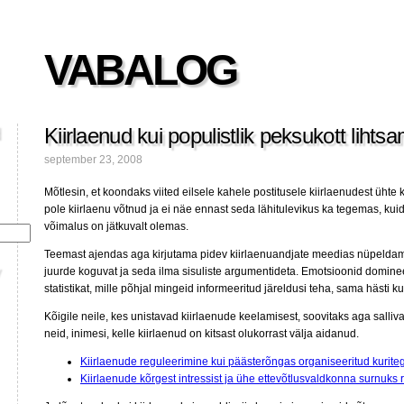
VABALOG
Kiirlaenud kui populistlik peksukott lihts
september 23, 2008
Mõtlesin, et koondaks viited eilsele kahele postitusele kiirlaenudest ühte ko
pole kiirlaenu võtnud ja ei näe ennast seda lähitulevikus ka tegemas, kui
võimalus on jätkuvalt olemas.
Teemast ajendas aga kirjutama pidev kiirlaenuandjate meedias nüpeldam
juurde koguvat ja seda ilma sisuliste argumentideta. Emotsioonid domineeri
statistikat, mille põhjal mingeid informeeritud järeldusi teha, sama hästi ku
Kõigile neile, kes unistavad kiirlaenude keelamisest, soovitaks aga salliva
neid, inimesi, kelle kiirlaenud on kitsast olukorrast välja aidanud.
Kiirlaenude reguleerimine kui päästerõngas organiseeritud kurit
Kiirlaenude kõrgest intressist ja ühe ettevõtlusvaldkonna surnuks 