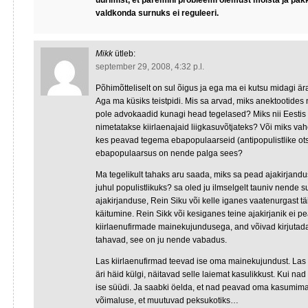
uurimist, et paremini probleemi olemust mõista ja pak
valdkonda surnuks ei reguleeri.
Mikk
ütleb:
september 29, 2008, 4:32 p.l.
Põhimõtteliselt on sul õigus ja ega ma ei kutsu midagi ä
Aga ma küsiks teistpidi. Mis sa arvad, miks anektootides 
pole advokaadid kunagi head tegelased? Miks nii Eestis
nimetatakse kiirlaenajaid liigkasuvõtjateks? Või miks va
kes peavad tegema ebapopulaarseid (antipopulistlike ots
ebapopulaarsus on nende palga sees?
Ma tegelikult tahaks aru saada, miks sa pead ajakirjand
juhul populistlikuks? sa oled ju ilmselgelt tauniv nende s
ajakirjanduse, Rein Siku või kelle iganes vaatenurgast tä
käitumine. Rein Sikk või kesiganes teine ajakirjanik ei p
kiirlaenufirmade mainekujundusega, and võivad kirjutada 
tahavad, see on ju nende vabadus.
Las kiirlaenufirmad teevad ise oma mainekujundust. Las 
äri häid külgi, näitavad selle laiemat kasulikkust. Kui nad
ise süüdi. Ja saabki öelda, et nad peavad oma kasumima
võimaluse, et muutuvad peksukotiks…