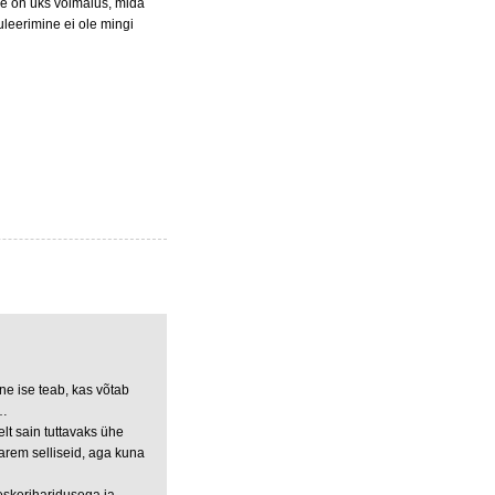
see on üks võimalus, mida
uleerimine ei ole mingi
ne ise teab, kas võtab
e…
elt sain tuttavaks ühe
varem selliseid, aga kuna