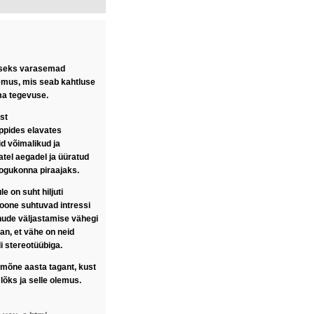
juseks varasemad
emus, mis seab kahtluse
uma tegevuse.
st
ppides elavates
d võimalikud ja
tel aegadel ja üüratud
kogukonna piraajaks.
e on suht hiljuti
oone suhtuvad intressi
aenude väljastamise vähegi
n, et vähe on neid
di stereotüübiga.
 mõne aasta tagant, kust
lõks ja selle olemus.