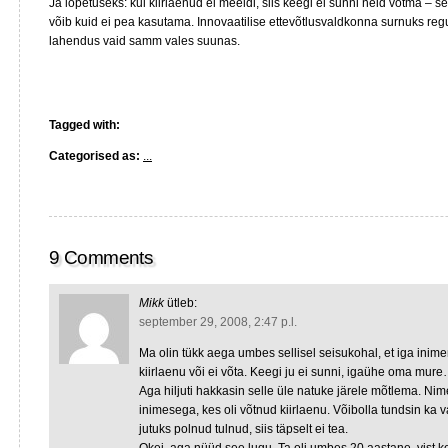
Ja lõpetuseks: kui kiirlaenud ei meeldi, siis keegi ei sunni neid võtma – 
võib kuid ei pea kasutama. Innovaatilise ettevõtlusvaldkonna surnuks reg
lahendus vaid samm vales suunas.
Tagged with:
Categorised as:
...
9 Comments
Mikk
ütleb:
september 29, 2008, 2:47 p.l.
Ma olin tükk aega umbes sellisel seisukohal, et iga inime
kiirlaenu või ei võta. Keegi ju ei sunni, igaühe oma mur
Aga hiljuti hakkasin selle üle natuke järele mõtlema. Nim
inimesega, kes oli võtnud kiirlaenu. Võibolla tundsin ka 
jutuks polnud tulnud, siis täpselt ei tea.