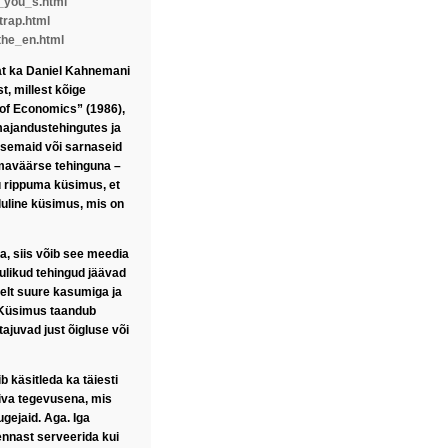
k_you_s.html
trap.html
the_en.html
at ka Daniel Kahnemani
t, millest kõige
of Economics” (1986),
majandustehingutes ja
asemaid või sarnaseid
amaväärse tehinguna –
ku rippuma küsimus, et
luline küsimus, mis on
a, siis võib see meedia
ulikud tehingud jäävad
elt suure kasumiga ja
 Küsimus taandub
tajuvad just õigluse või
b käsitleda ka täiesti
riva tegevusena, mis
ugejaid. Aga. Iga
ennast serveerida kui