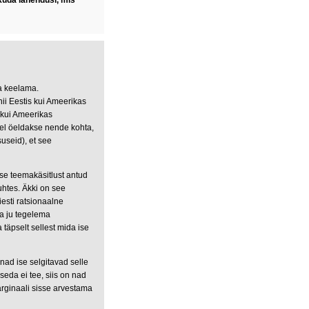
kuda lahendusi, mis
ra keelama.
nii Eestis kui Ameerikas
 kui Ameerikas
hel öeldakse nende kohta,
useid), et see
use teemakäsitlust antud
uhtes. Äkki on see
iesti ratsionaalne
ea ju tegelema
täpselt sellest mida ise
nad ise selgitavad selle
 seda ei tee, siis on nad
rginaali sisse arvestama