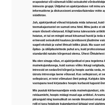
erapooletut või vähemalt kõiki seisukohti võrdselt/obje
inimeste gruppi. Üldjuhul on ajakirjanduse roll minu ar
informatiivne ja diskussiooni arendav/laiendav mitte a
süüdistav.
Jah, ajakirjanikud võivad kirjutada mida tahavad, kuid 
teemakajastustel on samuti oma hind. Minu jaoks ei ole
enam tõsiselt võetavad. Kõigil tema tulevastele artiklite
hoiatus, et tal on mingid omad kitsamad huvid ja teda 
erinevaid seisukohti kaaluva järelduseni jõudmine vai
sageli eksitab ja vahel lihtsalt lolliks jätab. Ma saan s
õpilas- ja üliõpilaslehtede puhul aru, kuid professiona
standardid natuke kõrgemad olema. Ühest Õhtulehest 
Ma olen sinuga nõus, et ajakirjanikud ei pea tegelema 
mainekujundusega, kuid samas võiks ikkagi selgitada,
intressid on sedavõrd kõrged ja hoopis uurida seda, m
üüratu intressiga laene võtavad. Kas sellepärast, et s
sellepärast, et teist võimalust õieti polegi. Kahjuks 
vastupanu teed kirjutades hoopis kurbasid lugusid õnn
Mis puutub kiirlaenuandjate enda mainekujundust, siis
reklaamleht, hoopis midagi muud aga artikkel. Arvam
piiranguid ning loomulikult on nende ilmumisel omad p
rolli ei tasu hoiakute kujundamisel lähiajal veel alahinn