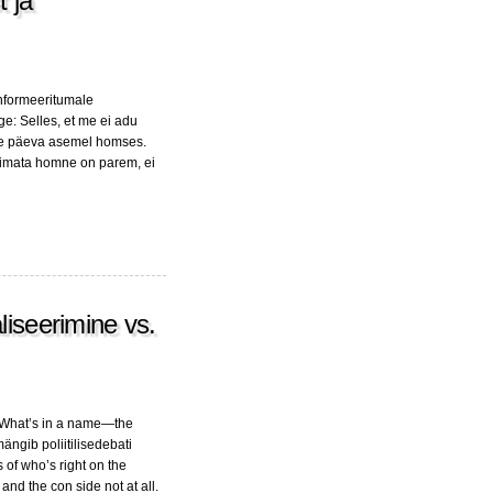
t ja
informeeritumale
e: Selles, et me ei adu
lse päeva asemel homses.
erimata homne on parem, ei
liseerimine vs.
e What’s in a name—the
 mängib poliitilisedebati
 of who’s right on the
and the con side not at all.