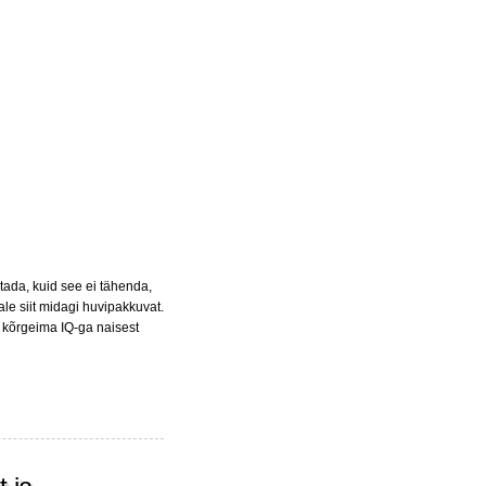
ada, kuid see ei tähenda,
ale siit midagi huvipakkuvat.
 kõrgeima IQ-ga naisest