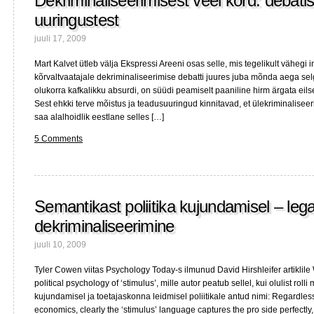
Dekriminaliseerimisest veel kord: debatis
uuringustest
juuli 17, 2009
Mart Kalvet ütleb välja Ekspressi Areeni osas selle, mis tegelikult vähegi 
kõrvaltvaatajale dekriminaliseerimise debatti juures juba mõnda aega selg
olukorra kafkalikku absurdi, on süüdi peamiselt paaniline hirm ärgata ei
Sest ehkki terve mõistus ja teadusuuringud kinnitavad, et ülekriminalise
saa alalhoidlik eestlane selles […]
5 Comments
Semantikast poliitika kujundamisel – lega
dekriminaliseerimine
juuli 10, 2009
Tyler Cowen viitas Psychology Today-s ilmunud David Hirshleifer artiklil
political psychology of ‘stimulus’, mille autor peatub sellel, kui olulist rolli
kujundamisel ja toetajaskonna leidmisel poliitikale antud nimi: Regardless
economics, clearly the ‘stimulus’ language captures the pro side perfectly, 