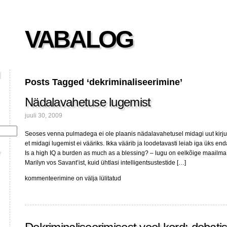
VABALOG
Posts Tagged ‘dekriminaliseerimine’
Nädalavahetuse lugemist
juuli 30, 2009
Seoses venna pulmadega ei ole plaanis nädalavahetusel midagi uut kirjut
et midagi lugemist ei vääriks. Ikka väärib ja loodetavasti leiab iga üks end
Is a high IQ a burden as much as a blessing? – lugu on eelkõige maailma
Marilyn vos Savant’ist, kuid ühtlasi intelligentsustestide […]
Nädalavahetuse
kommenteerimine on välja lülitatud
lugemist