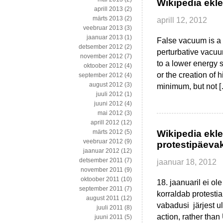
Wikipedia ekle
aprill 2013
(2)
märts 2013
(2)
aprill 12, 2012
veebruar 2013
(3)
jaanuar 2013
(1)
False vacuum is a 
detsember 2012
(2)
perturbative vacuum
november 2012
(7)
to a lower energy 
oktoober 2012
(4)
or the creation of 
september 2012
(4)
august 2012
(3)
minimum, but not 
juuli 2012
(1)
juuni 2012
(4)
mai 2012
(3)
aprill 2012
(12)
märts 2012
(5)
Wikipedia ekle
veebruar 2012
(9)
protestipäeva
jaanuar 2012
(12)
detsember 2011
(7)
jaanuar 18, 2012
november 2011
(9)
oktoober 2011
(10)
18. jaanuaril ei ol
september 2011
(7)
korraldab protestia
august 2011
(12)
vabadusi järjest ul
juuli 2011
(8)
action, rather tha
juuni 2011
(5)