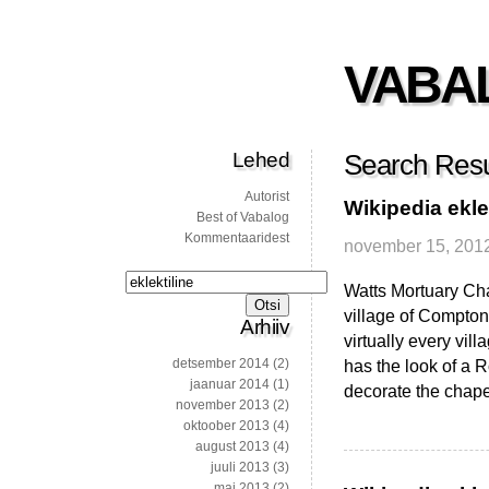
VABA
Lehed
Search Result
Autorist
Wikipedia ekl
Best of Vabalog
Kommentaaridest
november 15, 201
Otsi:
Watts Mortuary Cha
village of Compton
Arhiiv
virtually every vill
detsember 2014
(2)
has the look of a R
jaanuar 2014
(1)
decorate the chape
november 2013
(2)
oktoober 2013
(4)
august 2013
(4)
juuli 2013
(3)
mai 2013
(2)