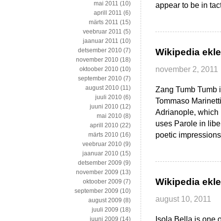
mai 2011
(10)
appear to be in tac
aprill 2011
(6)
märts 2011
(15)
veebruar 2011
(5)
jaanuar 2011
(10)
detsember 2010
(7)
Wikipedia ekle
november 2010
(18)
november 2, 2011
oktoober 2010
(10)
september 2010
(7)
august 2010
(11)
Zang Tumb Tumb is
juuli 2010
(6)
Tommaso Marinetti, a
juuni 2010
(12)
Adrianople, which 
mai 2010
(8)
uses Parole in libe
aprill 2010
(22)
poetic impressions 
märts 2010
(16)
veebruar 2010
(9)
jaanuar 2010
(15)
detsember 2009
(9)
november 2009
(13)
Wikipedia ekle
oktoober 2009
(7)
september 2009
(10)
august 10, 2011
august 2009
(8)
juuli 2009
(18)
Isola Bella is one 
juuni 2009
(14)