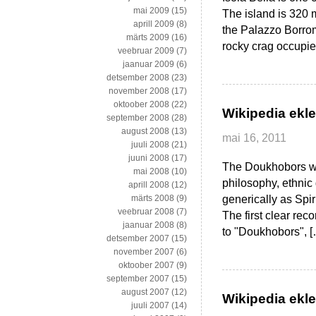
mai 2009
(15)
The island is 320 
aprill 2009
(8)
the Palazzo Borrom
märts 2009
(16)
rocky crag occupied 
veebruar 2009
(7)
jaanuar 2009
(6)
detsember 2008
(23)
november 2008
(17)
oktoober 2008
(22)
Wikipedia ekl
september 2008
(28)
august 2008
(13)
mai 16, 2011
juuli 2008
(21)
juuni 2008
(17)
The Doukhobors wer
mai 2008
(10)
philosophy, ethnic
aprill 2008
(12)
generically as Spir
märts 2008
(9)
veebruar 2008
(7)
The first clear reco
jaanuar 2008
(8)
to "Doukhobors", 
detsember 2007
(15)
november 2007
(6)
oktoober 2007
(9)
september 2007
(15)
august 2007
(12)
Wikipedia ekle
juuli 2007
(14)