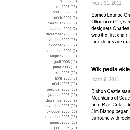
juuni 2007
(9)
märts 31, 2011
mai 2007
(13)
aprill 2007
(10)
Eames Lounge Chai
märts 2007
(5)
Ottoman (671), wer
veebruar 2007
(7)
designers Charles 
jaanuar 2007
(7)
detsember 2006
(5)
was the first chai
november 2006
(18)
furnishings are m
oktoober 2006
(9)
september 2006
(6)
august 2006
(10)
juuli 2006
(11)
juuni 2006
(11)
Wikipedia ekle
mai 2006
(22)
aprill 2006
(7)
märts 9, 2011
märts 2006
(13)
veebruar 2006
(13)
Bishop Castle start
jaanuar 2006
(18)
Mountains of South
detsember 2005
(9)
near Rye, Colorado
november 2005
(20)
Jim Bishop began c
oktoober 2005
(16)
september 2005
(16)
surround with rock
august 2005
(15)
juuli 2005
(20)