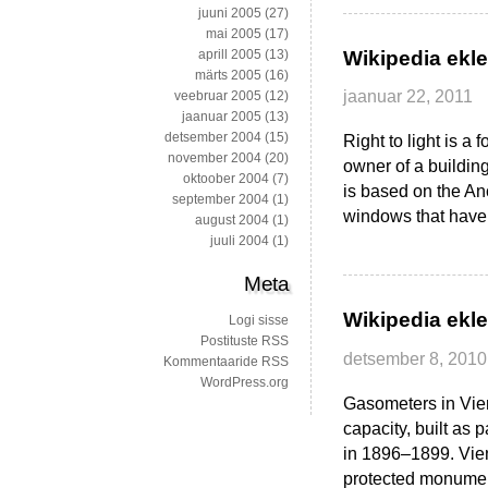
juuni 2005
(27)
mai 2005
(17)
aprill 2005
(13)
Wikipedia ekle
märts 2005
(16)
jaanuar 22, 2011
veebruar 2005
(12)
jaanuar 2005
(13)
detsember 2004
(15)
Right to light is a
november 2004
(20)
owner of a building
oktoober 2004
(7)
is based on the Anc
september 2004
(1)
windows that have 
august 2004
(1)
juuli 2004
(1)
Meta
Wikipedia ekle
Logi sisse
Postituste RSS
detsember 8, 2010
Kommentaaride RSS
WordPress.org
Gasometers in Vien
capacity, built as
in 1896–1899. Vien
protected monument