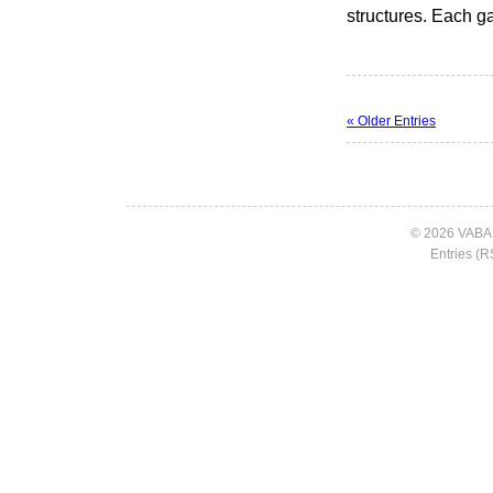
structures. Each g
« Older Entries
© 2026 VABA
Entries (R